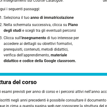
oi insegnamenti sul
Course Catalogue
.
de
gui i seguenti passaggi:
Seleziona il tuo
anno di immatricolazione
Nella schermata successiva, clicca su
Piano
degli studi
e scegli tra gli eventuali percorsi
Clicca sull'
insegnamento
di tuo interesse per
accedere ai dettagli su obiettivi formativi,
prerequisiti, contenuti, metodi didattici,
verifica dell'apprendimento,
materiale
didattico e codice della Google classroom.
ttura del corso
i esami previsti per anno di corso e i percorsi attivi nell'anno a
 iscritti negli anni precedenti è possibile consultare il documento
gue in cima a questa pagina web per conoscere la struttura del p