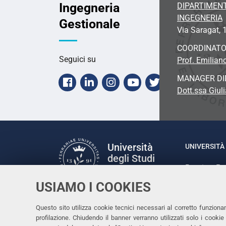
Ingegneria
DIPARTIMENT
INGEGNERIA
Gestionale
Via Saragat, 1
COORDINAT
Seguici su
Prof. Emilian
MANAGER DI
Facebook
Linkedin
Instagram
Youtube
X
Dott.ssa Giul
Università
UNIVERSITÀ 
degli Studi
Rettrice: P
di Ferrara
via Ludovic
USIAMO I COOKIES
C.F. 80007
Seguici su
Questo sito utilizza cookie tecnici necessari al corretto funziona
Facebook
Linkedin
Instagram
Youtube
profilazione. Chiudendo il banner verranno utilizzati solo i cook