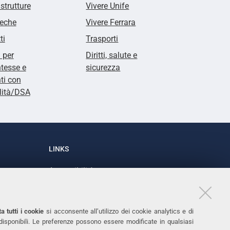
 strutture
Vivere Unife
teche
Vivere Ferrara
ti
Trasporti
i per
Diritti, salute e
tesse e
sicurezza
ti con
lità/DSA
LINKS
Accessibilità
1
Dichiarazione di accessibilità
Protezione dati personali
a tutti i cookie
si acconsente all’utilizzo dei cookie analytics e di
Cookies
 disponibili. Le preferenze possono essere modificate in qualsiasi