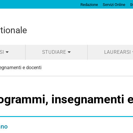
Redazione
Servizi Online
S
tionale
SI
STUDIARE
LAUREARSI
egnamenti e docenti
ogrammi, insegnamenti e
nno