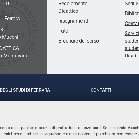
O DI
Regolamento
Sedi e
Didattico
Biblio
 - Ferrara
Insegnamenti
Contat
ORE
Tutor
Serviz
o Mucchi
Brochure del corso
studen
DATTICA
studen
ia Mantovani
Disabi
DEGLI STUDI DI FERRARA
CONTATTI
rof.ssa Laura Ramaciotti
Tel. +39 0532 293111
o Ariosto, 35 - 44121 Ferrara
Fax. +39 0532 29303
370382 - P.IVA 00434690384
PEC
mento delle pagine, e cookie di profilazione di terze parti. Selezionando
Accett
ie tecnici necessari alla navigazione e alcuni contenuti potrebbero non essere