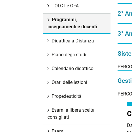
i
TOLC-I e OFA
o
2° A
n
Programmi,
e
insegnamenti e docenti
3° A
Didattica a Distanza
Siste
Piano degli studi
PERCO
Calendario didattico
Gesti
Orari delle lezioni
PERCO
Propedeuticità
Esami a libera scelta
C
consigliati
Da
Esami