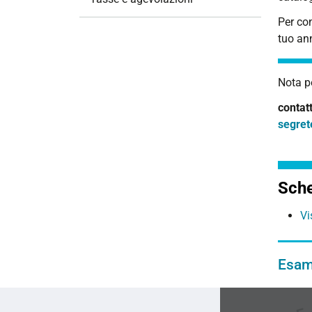
Per con
tuo an
Nota pe
contatt
segret
Sche
Vi
Esami