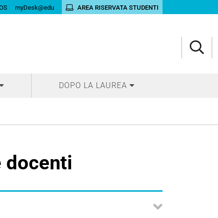
OS
myDesk@edu
AREA RISERVATA STUDENTI
DOPO LA LAUREA
 docenti