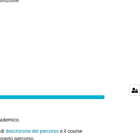
finizione
ccademico.
 di
descrizione del percorso
e il course
roprio percorso.