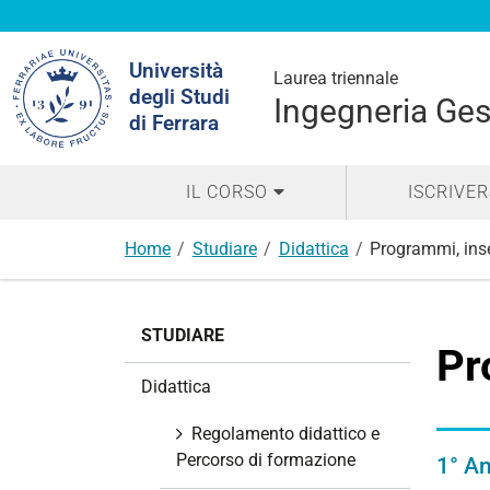
Cerca
Università
nel
Laurea triennale
degli Studi
sito
Ingegneria Ges
di Ferrara
IL CORSO
ISCRIVER
Home
Studiare
Didattica
Programmi, ins
N
STUDIARE
a
Pr
v
Didattica
i
g
Regolamento didattico e
a
Percorso di formazione
1° A
z