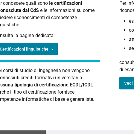
r conoscere quali sono l
e certificazioni
Per in
conosciute dal CdS
e le informazioni su come
riconos
iedere riconoscimenti di competenze
es
nguistiche
co
nsulta la pagina dedicata:
at
se
Certificazioni linguistiche
consult
di esam
i corsi di studio di Ingegneria non vengono
conosciuti crediti formativi universitari a
Vedi 
ssuna tipologia di certificazione ECDL/ICDL
rché il tipo di certificazione fornisce
mpetenze informatiche di base e generaliste.