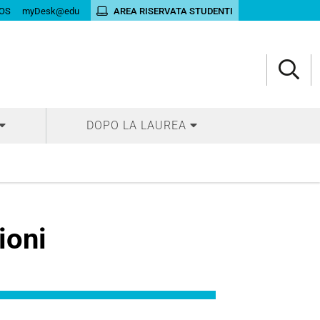
OS
myDesk@edu
AREA RISERVATA STUDENTI
DOPO LA LAUREA
ioni