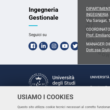
Ingegneria
DIPARTIMENT
INGEGNERIA
Gestionale
Via Saragat, 1
COORDINAT
Seguici su
Prof. Emilian
MANAGER DI
Facebook
Linkedin
Instagram
Youtube
X
Dott.ssa Giul
Università
UNIVERSITÀ 
degli Studi
Rettrice: P
di Ferrara
via Ludovic
USIAMO I COOKIES
C.F. 80007
Seguici su
Questo sito utilizza cookie tecnici necessari al corretto funziona