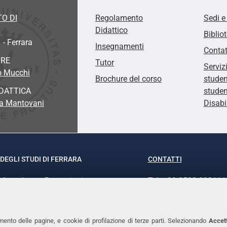
O DI
Regolamento
Sedi e
Didattico
Biblio
 - Ferrara
Insegnamenti
Contat
ORE
Tutor
Serviz
o Mucchi
Brochure del corso
studen
DATTICA
studen
ia Mantovani
Disabi
DEGLI STUDI DI FERRARA
CONTATTI
rof.ssa Laura Ramaciotti
Tel. +39 0532 293111
o Ariosto, 35 - 44121 Ferrara
Fax. +39 0532 29303
370382 - P.IVA 00434690384
PEC
mento delle pagine, e cookie di profilazione di terze parti. Selezionando
Accett