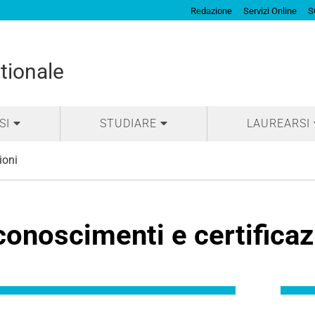
Redazione
Servizi Online
S
tionale
SI
STUDIARE
LAUREARSI
ioni
conoscimenti e certificaz