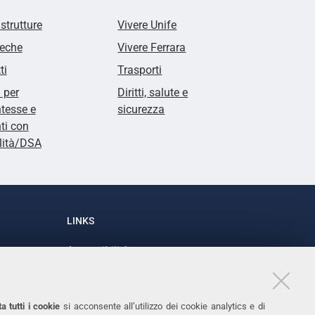
 strutture
Vivere Unife
teche
Vivere Ferrara
ti
Trasporti
i per
Diritti, salute e
tesse e
sicurezza
ti con
lità/DSA
LINKS
Accessibilità
1
Dichiarazione di accessibilità
Protezione dati personali
a tutti i cookie
si acconsente all’utilizzo dei cookie analytics e di