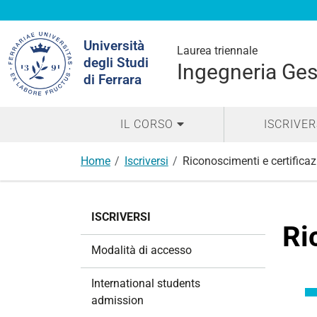
Cerca
Università
nel
Laurea triennale
degli Studi
sito
Ingegneria Ges
di Ferrara
IL CORSO
ISCRIVER
Home
Iscriversi
Riconoscimenti e certificaz
N
ISCRIVERSI
a
Ri
v
Modalità di accesso
i
g
International students
a
admission
z