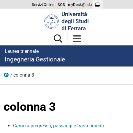
Servizi Online
SOS
myDesk@edu
Cerca
Università
nel
degli Studi
sito
di Ferrara
Laurea triennale
Ingegneria Gestionale
colonna 3
Iscriversi
colonna 3
Carriera pregressa, passaggi e trasferimenti