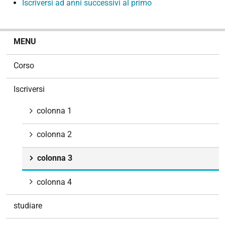
Iscriversi ad anni successivi al primo
N
MENU
a
v
Corso
i
g
Iscriversi
a
z
colonna 1
i
o
colonna 2
n
e
colonna 3
colonna 4
studiare