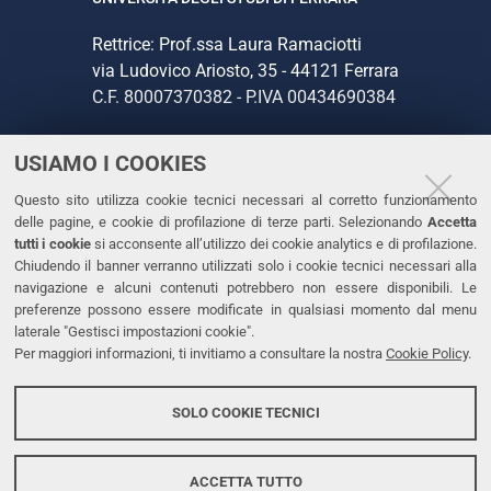
Rettrice: Prof.ssa Laura Ramaciotti
via Ludovico Ariosto, 35 - 44121 Ferrara
C.F. 80007370382 - P.IVA 00434690384
USIAMO I COOKIES
CONTATTI
Questo sito utilizza cookie tecnici necessari al corretto funzionamento
Tel. +39 0532 293111
delle pagine, e cookie di profilazione di terze parti. Selezionando
Accetta
Fax. +39 0532 293031
tutti i cookie
si acconsente all’utilizzo dei cookie analytics e di profilazione.
PEC
Chiudendo il banner verranno utilizzati solo i cookie tecnici necessari alla
navigazione e alcuni contenuti potrebbero non essere disponibili. Le
preferenze possono essere modificate in qualsiasi momento dal menu
LINKS
laterale "Gestisci impostazioni cookie".
Per maggiori informazioni, ti invitiamo a consultare la nostra
Cookie Policy
.
Accessibilità
Dichiarazione di accessibilità
SOLO COOKIE TECNICI
Protezione dati personali
Cookies
ACCETTA TUTTO