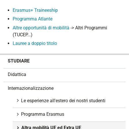
Erasmus+ Traineeship
Programma Atlante
Altre opportunità di mobilità
-> Altri Programmi
(TUCEP...)
Lauree a doppio titolo
N
STUDIARE
a
v
Didattica
i
g
Internazionalizzazione
a
z
Le esperienze all'estero dei nostri studenti
i
o
Programma Erasmus
n
e
Altra mobilità UE ed Extra UE