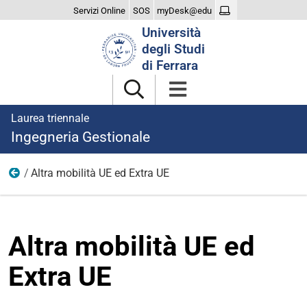
Servizi Online
SOS
myDesk@edu
Cerca
Università
nel
degli Studi
sito
di Ferrara
Laurea triennale
Ingegneria Gestionale
Altra mobilità UE ed Extra UE
Internazionalizzazione
Altra mobilità UE ed
Extra UE