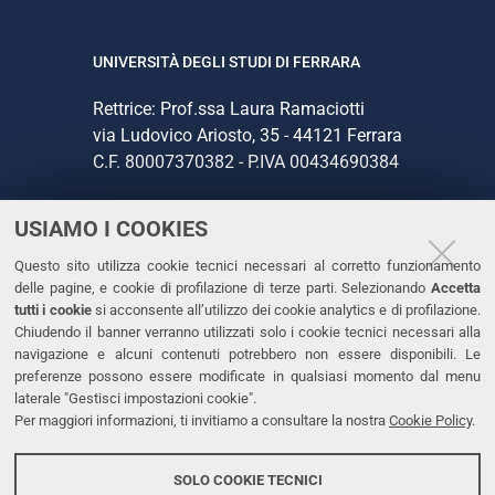
UNIVERSITÀ DEGLI STUDI DI FERRARA
Rettrice: Prof.ssa Laura Ramaciotti
via Ludovico Ariosto, 35 - 44121 Ferrara
C.F. 80007370382 - P.IVA 00434690384
USIAMO I COOKIES
CONTATTI
Questo sito utilizza cookie tecnici necessari al corretto funzionamento
Tel. +39 0532 293111
delle pagine, e cookie di profilazione di terze parti. Selezionando
Accetta
Fax. +39 0532 293031
tutti i cookie
si acconsente all’utilizzo dei cookie analytics e di profilazione.
PEC
Chiudendo il banner verranno utilizzati solo i cookie tecnici necessari alla
navigazione e alcuni contenuti potrebbero non essere disponibili. Le
preferenze possono essere modificate in qualsiasi momento dal menu
LINKS
laterale "Gestisci impostazioni cookie".
Per maggiori informazioni, ti invitiamo a consultare la nostra
Cookie Policy
.
Accessibilità
Dichiarazione di accessibilità
SOLO COOKIE TECNICI