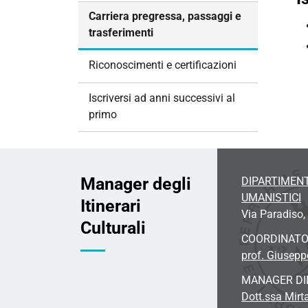
i
Carriera pregressa, passaggi e
o
trasferimenti
n
e
Riconoscimenti e certificazioni
Iscriversi ad anni successivi al
primo
Manager degli
DIPARTIMENT
UMANISTICI
Itinerari
Via Paradiso, 
Culturali
COORDINAT
prof. Giusep
MANAGER DI
Dott.ssa Mirta