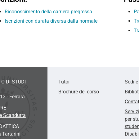
Riconoscimento della carriera pregressa
Pa
Iscrizioni con durata diversa dalla normale
Tr
Tr
O DI STUDI
Tutor
Sedi e
Brochure del corso
Biblio
12 - Ferrara
Contat
ORE
Serviz
pe Scandurra
per st
DATTICA
studen
 Tartarini
Disabi