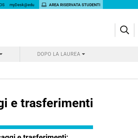
OS
myDesk@edu
AREA RISERVATA STUDENTI
DOPO LA LAUREA
i e trasferimenti
aggi e trasferimenti: