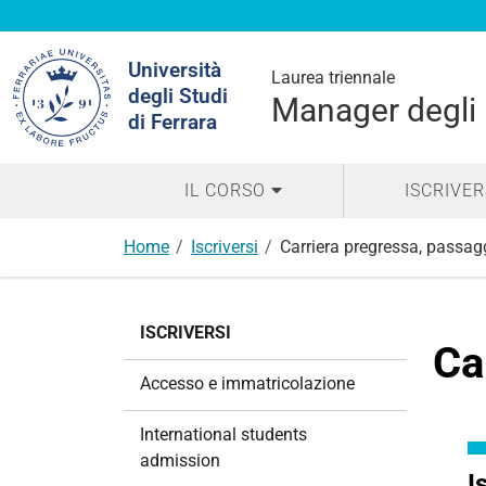
Cerca
Università
nel
Laurea triennale
degli Studi
sito
Manager degli I
di Ferrara
IL CORSO
ISCRIVER
Home
Iscriversi
Carriera pregressa, passagg
N
ISCRIVERSI
a
Ca
v
Accesso e immatricolazione
i
g
International students
a
admission
z
I