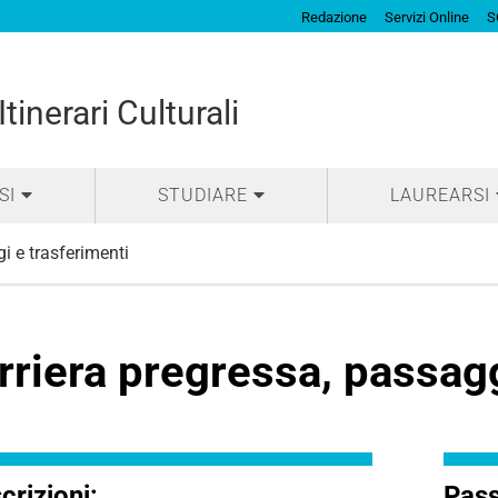
Redazione
Servizi Online
S
tinerari Culturali
SI
STUDIARE
LAUREARSI
i e trasferimenti
rriera pregressa, passagg
scrizioni:
Pass