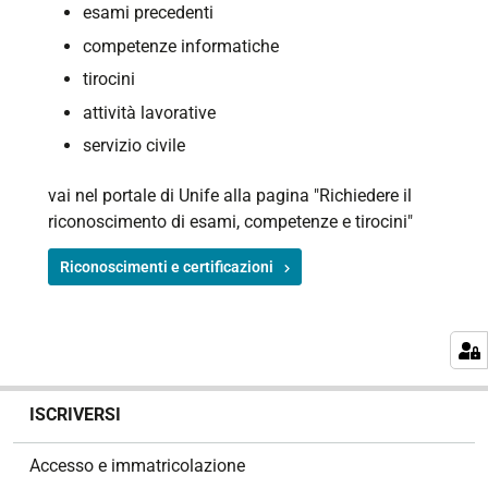
esami precedenti
competenze informatiche
tirocini
attività lavorative
servizio civile
vai nel portale di Unife alla pagina "Richiedere il
riconoscimento di esami, competenze e tirocini"
Riconoscimenti e certificazioni
N
ISCRIVERSI
a
v
Accesso e immatricolazione
i