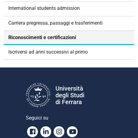
g
International students admission
a
z
Carriera pregressa, passaggi e trasferimenti
i
o
Riconoscimenti e certificazioni
n
e
Iscriversi ad anni successivi al primo
Università
degli Studi
di Ferrara
Seguici su
Facebook
Linkedin
Instagram
Youtube