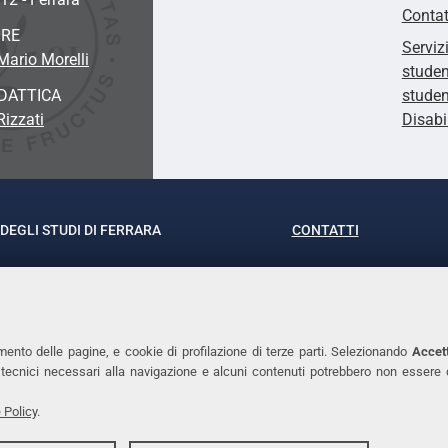
Contat
ORE
Serviz
Mario Morelli
studen
DATTICA
studen
Rizzati
Disabi
DEGLI STUDI DI FERRARA
CONTATTI
rof.ssa Laura Ramaciotti
Tel. +39 0532 293111
o Ariosto, 35 - 44121 Ferrara
Fax. +39 0532 29303
370382 - P.IVA 00434690384
PEC
mento delle pagine, e cookie di profilazione di terze parti. Selezionando
Accett
ie tecnici necessari alla navigazione e alcuni contenuti potrebbero non essere
 Policy
.