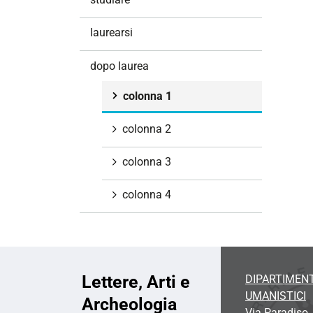
i
o
laurearsi
n
e
dopo laurea
colonna 1
colonna 2
colonna 3
colonna 4
Lettere, Arti e
DIPARTIMENT
UMANISTICI
Archeologia
Via Paradiso, 