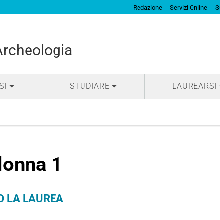
Redazione
Servizi Online
S
 Archeologia
SI
STUDIARE
LAUREARSI
lonna 1
O LA LAUREA