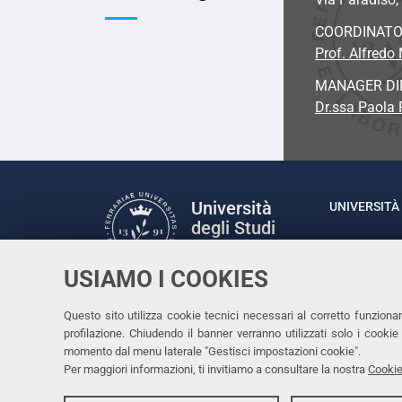
COORDINAT
Prof. Alfredo 
MANAGER DI
Dr.ssa Paola 
Università
UNIVERSITÀ 
degli Studi
Rettrice: P
di Ferrara
via Ludovic
USIAMO I COOKIES
C.F. 80007
Seguici su
Questo sito utilizza cookie tecnici necessari al corretto funziona
Facebook
Linkedin
Instagram
Youtube
profilazione. Chiudendo il banner verranno utilizzati solo i cook
momento dal menu laterale "Gestisci impostazioni cookie".
Per maggiori informazioni, ti invitiamo a consultare la nostra
Cookie