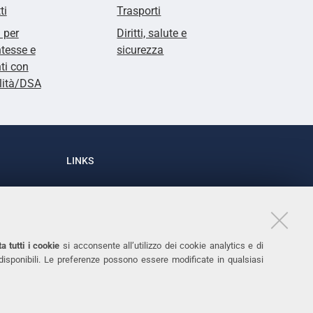
ti
Trasporti
i per
Diritti, salute e
tesse e
sicurezza
ti con
lità/DSA
LINKS
Accessibilità
1
Dichiarazione di accessibilità
Protezione dati personali
a tutti i cookie
si acconsente all’utilizzo dei cookie analytics e di
Cookies
 disponibili. Le preferenze possono essere modificate in qualsiasi