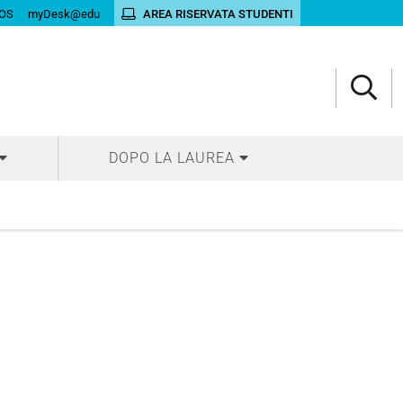
OS
myDesk@edu
AREA RISERVATA STUDENTI
DOPO LA LAUREA