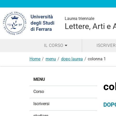
Cerca
Università
nel
Laurea triennale
degli Studi
sito
Lettere, Arti e
di Ferrara
IL CORSO
ISCRIVER
Home
menu
dopo laurea
colonna 1
N
MENU
a
co
v
Corso
i
g
Iscriversi
DOP
a
z
studiare