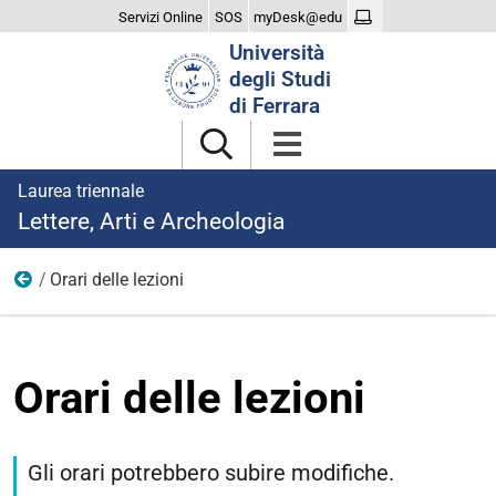
Servizi Online
SOS
myDesk@edu
Cerca
Università
nel
degli Studi
sito
di Ferrara
Laurea triennale
Lettere, Arti e Archeologia
Orari delle lezioni
Didattica
Orari delle lezioni
Gli orari potrebbero subire modifiche.