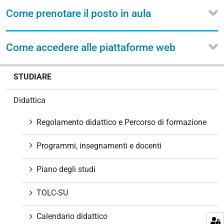
Come prenotare il posto in aula
Come accedere alle piattaforme web
N
STUDIARE
a
v
Didattica
i
g
Regolamento didattico e Percorso di formazione
a
z
Programmi, insegnamenti e docenti
i
o
Piano degli studi
n
e
TOLC-SU
Calendario didattico