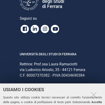
degli Studi
di Ferrara
Seguici su
Facebook
Linkedin
Instagram
Youtube
UNIVERSITÀ DEGLI STUDI DI FERRARA
Rettrice: Prof.ssa Laura Ramaciotti
via Ludovico Ariosto, 35 - 44121 Ferrara
C.F. 80007370382 - P.IVA 00434690384
USIAMO I COOKIES
CONTATTI
Questo sito utilizza cookie tecnici necessari al corretto funzionamento
Tel. +39 0532 293111
delle pagine, e cookie di profilazione di terze parti. Selezionando
Accetta
Fax. +39 0532 293031