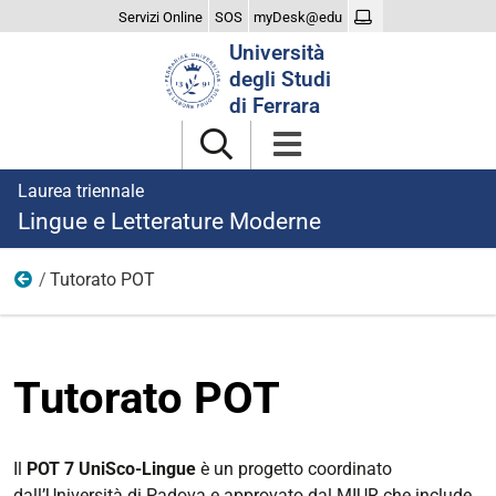
Servizi Online
SOS
myDesk@edu
Cerca
Università
nel
degli Studi
sito
di Ferrara
Laurea triennale
Lingue e Letterature Moderne
Tutorato POT
Didattica
Tutorato POT
Il
POT 7 UniSco-Lingue
è un progetto coordinato
dall’Università di Padova e approvato dal MIUR che include