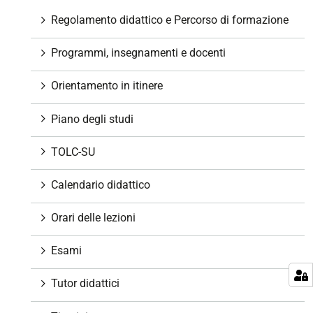
g
Regolamento didattico e Percorso di formazione
a
z
Programmi, insegnamenti e docenti
i
o
Orientamento in itinere
n
e
Piano degli studi
TOLC-SU
Calendario didattico
Orari delle lezioni
Esami
Tutor didattici