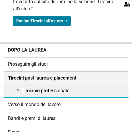
trovi tutto sul sito di Unife nella sezione "Tirocini
all'estero"
Pagina Tirocini all'estero
N
DOPO LA LAUREA
a
v
Proseguire gli studi
i
g
Tirocini post laurea e placement
a
z
Tirocinio professionale
i
o
Verso il mondo del lavoro
n
e
Bandi e premi di laurea