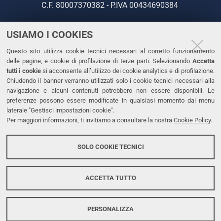
C.F. 80007370382 - P.IVA 00434690384
USIAMO I COOKIES
CONTATTI
Questo sito utilizza cookie tecnici necessari al corretto funzionamento
Tel. +39 0532 293111
delle pagine, e cookie di profilazione di terze parti. Selezionando
Accetta
Fax. +39 0532 293031
tutti i cookie
si acconsente all’utilizzo dei cookie analytics e di profilazione.
PEC
Chiudendo il banner verranno utilizzati solo i cookie tecnici necessari alla
navigazione e alcuni contenuti potrebbero non essere disponibili. Le
preferenze possono essere modificate in qualsiasi momento dal menu
LINKS
laterale "Gestisci impostazioni cookie".
Per maggiori informazioni, ti invitiamo a consultare la nostra
Cookie Policy
.
Accessibilità
Dichiarazione di accessibilità
SOLO COOKIE TECNICI
Protezione dati personali
Cookies
ACCETTA TUTTO
PERSONALIZZA
Copyright @ 2026, Università di Ferrara