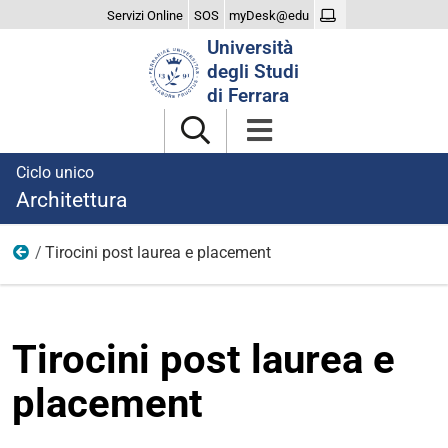
Servizi Online
SOS
myDesk@edu
Cerca
Università
nel
degli Studi
sito
di Ferrara
Ciclo unico
Architettura
Tirocini post laurea e placement
Dopo la laurea
Tirocini post laurea e
placement