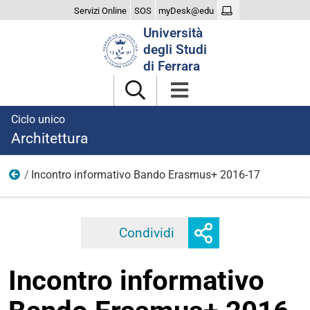
Servizi Online
SOS
myDesk@edu
Cerca
Università
nel
degli Studi
sito
di Ferrara
Ciclo unico
Architettura
Incontro informativo Bando Erasmus+ 2016-17
2016
Mostra
Condividi
Facebook
Twitter
Linkedi
o
nascondi
Incontro informativo
opzioni
di
condivisione