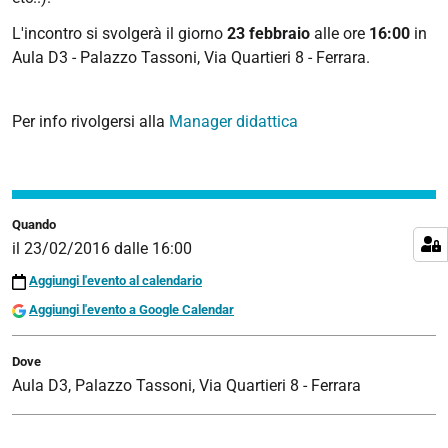
02-
L'incontro si svolgerà il giorno
23 febbraio
alle ore
16:00
in
23T16:00:00+01:00
Aula D3 - Palazzo Tassoni, Via Quartieri 8 - Ferrara.
2016-
02-
Per info rivolgersi alla
Manager didattica
23T23:59:59+01:00
Incontro
informativo
di
Quando
presentazione
il
23/02/2016
dalle
16:00
del
Bando
Aggiungi l'evento al calendario
Erasmus+
Aggiungi l'evento a Google Calendar
a.a.
2016-
Dove
17
Aula D3, Palazzo Tassoni, Via Quartieri 8 - Ferrara