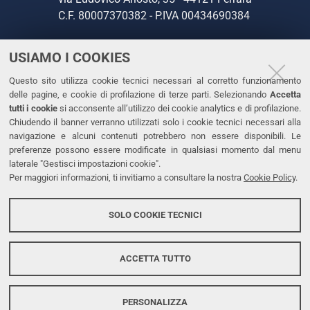
C.F. 80007370382 - P.IVA 00434690384
USIAMO I COOKIES
CONTATTI
Questo sito utilizza cookie tecnici necessari al corretto funzionamento
Tel. +39 0532 293111
delle pagine, e cookie di profilazione di terze parti. Selezionando
Accetta
Fax. +39 0532 293031
tutti i cookie
si acconsente all’utilizzo dei cookie analytics e di profilazione.
PEC
Chiudendo il banner verranno utilizzati solo i cookie tecnici necessari alla
navigazione e alcuni contenuti potrebbero non essere disponibili. Le
preferenze possono essere modificate in qualsiasi momento dal menu
LINKS
laterale "Gestisci impostazioni cookie".
Per maggiori informazioni, ti invitiamo a consultare la nostra
Cookie Policy
.
Accessibilità
Dichiarazione di accessibilità
SOLO COOKIE TECNICI
Protezione dati personali
Cookies
ACCETTA TUTTO
PERSONALIZZA