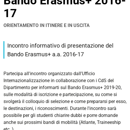
Bando Erasmus+ 2016-
17
ORIENTAMENTO IN ITINERE E IN USCITA
https://corsi.unife.it/it/lm-
architettura/eventi/2016/incontro-
Incontro informativo di presentazione del
informativo-
Bando Erasmus+ a.a. 2016-17
bando-
erasmus-
2016-
Partecipa all'incontro organizzato dall'Ufficio
17
Internazionalizzazione in collaborazione con i CdS del
Incontro
Dipartimento per informarti sul Bando Erasmus+ 2019-20,
informativo
sulle modalità di iscrizione e partecipazione, su come si
Bando
svolgerà il colloquio di selezione e come prepararsi per esso,
Erasmus+
le destinazioni, i riconoscimenti. Durante l'incontro sarà
2016-
possibile per gli studenti chiarire dubbi e porre domande
17
anche sui prossimi bandi di mobilità (Atlante, Traineeship
etc..).
2016-