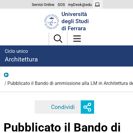
Servizi Online
SOS
myDesk@edu
Cerca
Università
nel
degli Studi
sito
di Ferrara
Ciclo unico
Architettura
2016
Pubblicato il Bando di ammissione alla LM in Architettura del
Mostra
Condividi
Facebook
Twitter
Linkedi
o
nascondi
Pubblicato il Bando di
opzioni
di