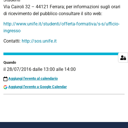
in-
Via Cairoli 32 – 44121 Ferrara; per informazioni sugli orari
architettura-
di ricevimento del pubblico consultare il sito web:
delluniversita-
http://www.unife.it/studenti/offerta-formativa/s-s/ufficio-
degli-
ingresso
studi-
di-
Contatti:
http://sos.unife.it
ferrara-
a-
a-
Quando
2016-
il
28/07/2016
dalle
13:00
alle
14:00
17
Aggiungi l'evento al calendario
Pubblicato
Aggiungi l'evento a Google Calendar
il
Bando
di
ammissione
alla
LM