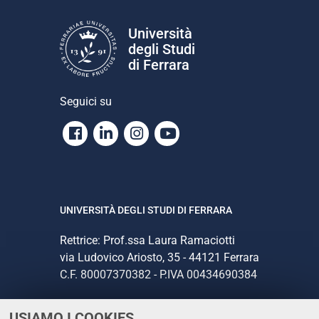
in
Architettura
Università
dell'Università
degli Studi
degli
di Ferrara
studi
di
Seguici su
Ferrara
a.a.
Facebook
Linkedin
Instagram
Youtube
2016-
17
2016-
07-
UNIVERSITÀ DEGLI STUDI DI FERRARA
28T13:00:00+02:00
2016-
Rettrice: Prof.ssa Laura Ramaciotti
07-
via Ludovico Ariosto, 35 - 44121 Ferrara
28T14:00:00+02:00
C.F. 80007370382 - P.IVA 00434690384
USIAMO I COOKIES
CONTATTI