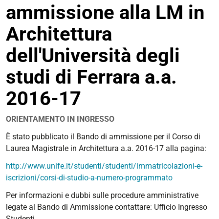
ammissione alla LM in
condivisione
Architettura
dell'Università degli
studi di Ferrara a.a.
2016-17
ORIENTAMENTO IN INGRESSO
https://corsi.unife.it/it/lm-
È stato pubblicato il Bando di ammissione per il Corso di
architettura/eventi/2016/pubblicato-
Laurea Magistrale in Architettura a.a. 2016-17 alla
pagina:
il-
http://www.unife.it/studenti/studenti/immatricolazioni-e-
bando-
iscrizioni/corsi-di-studio-a-numero-programmato
di-
ammissione-
Per informazioni e dubbi sulle procedure amministrative
alla-
legate al Bando di Ammissione contattare: Ufficio Ingresso
lm-
Studenti