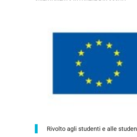
https://corsi.unife.it/it/lm-
Rivolto agli studenti e alle stu
architettura/eventi/2017/incontro-