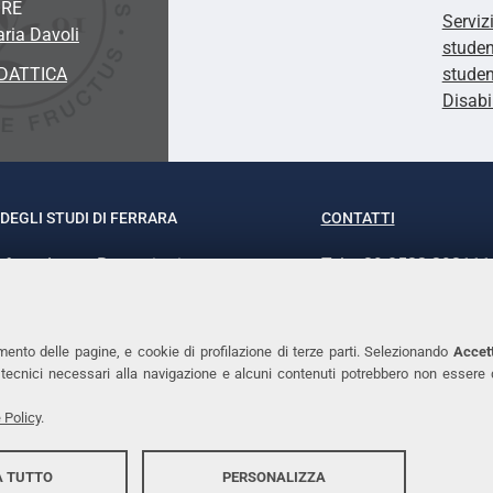
ORE
Serviz
aria Davoli
studen
DATTICA
studen
Disabi
DEGLI STUDI DI FERRARA
CONTATTI
rof.ssa Laura Ramaciotti
Tel. +39 0532 293111
o Ariosto, 35 - 44121 Ferrara
Fax. +39 0532 29303
370382 - P.IVA 00434690384
PEC
mento delle pagine, e cookie di profilazione di terze parti. Selezionando
Accett
ie tecnici necessari alla navigazione e alcuni contenuti potrebbero non essere
 Policy
.
 TUTTO
PERSONALIZZA