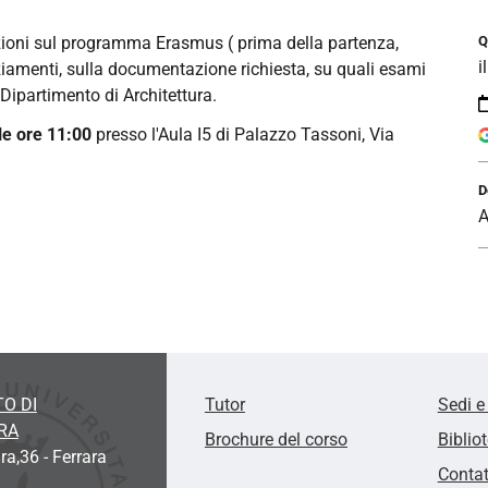
zioni sul programma Erasmus ( prima della partenza,
Q
i
nziamenti, sulla documentazione richiesta, su quali esami
Dipartimento di Architettura.
le ore 11:00
presso l'Aula I5 di Palazzo Tassoni, Via
D
A
O DI
Tutor
Sedi e
RA
Brochure del corso
Biblio
ra,36 - Ferrara
Contat