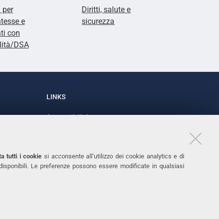
i per
Diritti, salute e
tesse e
sicurezza
ti con
lità/DSA
LINKS
Accessibilità
1
Dichiarazione di accessibilità
Protezione dati personali
a tutti i cookie
si acconsente all’utilizzo dei cookie analytics e di
Cookies
 disponibili. Le preferenze possono essere modificate in qualsiasi