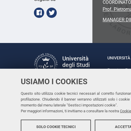
COORDINAT
12T11:00:00+02:00
Prof. Pietrom
Facebook
Twitter
2017-
MANAGER DI
04-
12T23:59:59+02:00
Rivolto
agli
studenti
e
Università
UNIVERSITÀ 
alle
degli Studi
Rettrice: P
di Ferrara
studentesse
via Ludovic
assegnatarie
USIAMO I COOKIES
C.F. 80007
del
Seguici su
soggiorno
Questo sito utilizza cookie tecnici necessari al corretto funziona
Facebook
Linkedin
Instagram
Youtube
Erasmus+
profilazione. Chiudendo il banner verranno utilizzati solo i cook
momento dal menu laterale "Gestisci impostazioni cookie".
2017-
Per maggiori informazioni, ti invitiamo a consultare la nostra
Cookie
18
SOLO COOKIE TECNICI
ACCETTA
Copyright @ 2026, Università di Ferrara