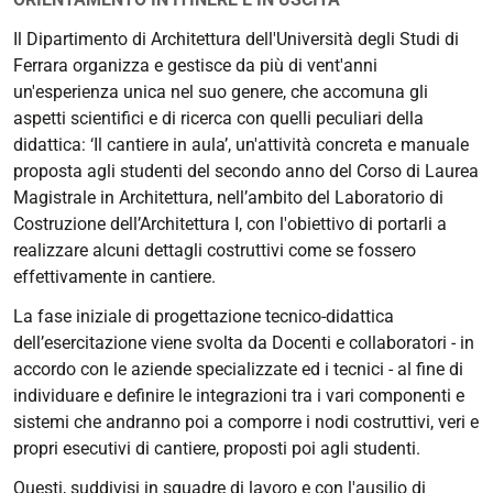
https://corsi.unife.it/it/lm-
Il Dipartimento di Architettura dell'Università degli Studi di
architettura/eventi/2023/il-
Ferrara organizza e gestisce da più di vent'anni
cantiere-
un'esperienza unica nel suo genere, che accomuna gli
in-
aspetti scientifici e di ricerca con quelli peculiari della
aula-
didattica: ‘Il cantiere in aula’, un'attività concreta e manuale
2023
proposta agli studenti del secondo anno del Corso di Laurea
Magistrale in Architettura, nell’ambito del Laboratorio di
Il
Costruzione dell’Architettura I, con l'obiettivo di portarli a
cantiere
realizzare alcuni dettagli costruttivi come se fossero
in
effettivamente in cantiere.
aula|
2023
La fase iniziale di progettazione tecnico-didattica
2023-
dell’esercitazione viene svolta da Docenti e collaboratori - in
11-
accordo con le aziende specializzate ed i tecnici - al fine di
21T09:00:00+01:00
individuare e definire le integrazioni tra i vari componenti e
sistemi che andranno poi a comporre i nodi costruttivi, veri e
2023-
propri esecutivi di cantiere, proposti poi agli studenti.
11-
23T18:00:00+01:00
Questi, suddivisi in squadre di lavoro e con l'ausilio di