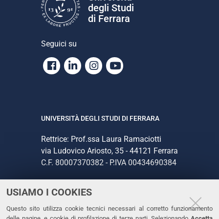
degli Studi
di Ferrara
Seguici su
Facebook
Linkedin
Instagram
Youtube
UNIVERSITÀ DEGLI STUDI DI FERRARA
Rettrice: Prof.ssa Laura Ramaciotti
via Ludovico Ariosto, 35 - 44121 Ferrara
C.F. 80007370382 - P.IVA 00434690384
USIAMO I COOKIES
CONTATTI
Questo sito utilizza cookie tecnici necessari al corretto funzionamento
Tel. +39 0532 293111
delle pagine, e cookie di profilazione di terze parti. Selezionando
Accetta