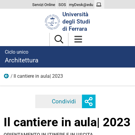
Servizi Online
SOS
myDesk@edu
Cerca
Università
nel
degli Studi
sito
di Ferrara
Ciclo unico
Architettura
Il cantiere in aula| 2023
2023
Mostra
Condividi
Facebook
Twitter
Linkedi
o
nascondi
Il cantiere in aula| 2023
opzioni
di
condivisione
ORIENTAMENTO IN ITINERE E IN USCITA