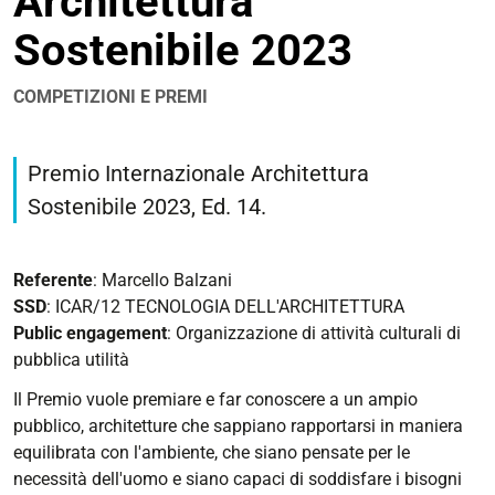
Architettura
Sostenibile 2023
COMPETIZIONI E PREMI
https://corsi.unife.it/it/lm-
architettura/eventi/2023/premio-
Premio Internazionale Architettura
internazionale-
Sostenibile 2023, Ed. 14.
architettura-
sostenibile-
2023
Referente
: Marcello Balzani
Premio
SSD
: ICAR/12 TECNOLOGIA DELL'ARCHITETTURA
Internazionale
Public engagement
: Organizzazione di attività culturali di
Architettura
pubblica utilità
Sostenibile
Il Premio vuole premiare e far conoscere a un ampio
2023
pubblico, architetture che sappiano rapportarsi in maniera
2023-
equilibrata con l'ambiente, che siano pensate per le
02-
necessità dell'uomo e siano capaci di soddisfare i bisogni
16T00:00:00+01:00