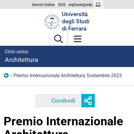
Servizi Online
SOS
myDesk@edu
Cerca
Università
nel
degli Studi
sito
di Ferrara
Ciclo unico
Architettura
Premio Internazionale Architettura Sostenibile 2023
2023
Mostra
Condividi
Facebook
Twitter
Linkedi
o
nascondi
Premio Internazionale
opzioni
di
condivisione