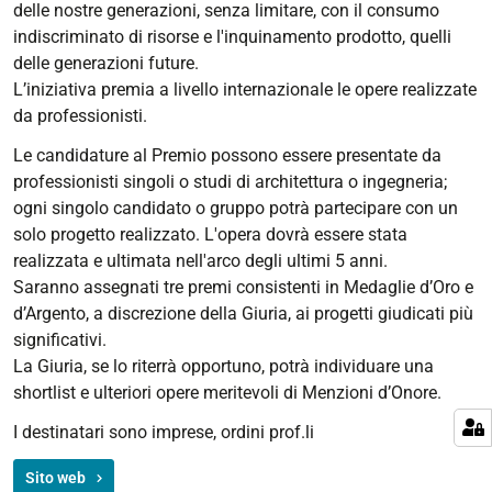
delle nostre generazioni, senza limitare, con il consumo
2023-
indiscriminato di risorse e l'inquinamento prodotto, quelli
10-
delle generazioni future.
04T23:59:59+02:00
L’iniziativa premia a livello internazionale le opere realizzate
da professionisti.
Premio
Internazionale
Le candidature al Premio possono essere presentate da
Architettura
professionisti singoli o studi di architettura o ingegneria;
Sostenibile
ogni singolo candidato o gruppo potrà partecipare con un
2023,
solo progetto realizzato. L'opera dovrà essere stata
Ed.
realizzata e ultimata nell'arco degli ultimi 5 anni.
14.
Saranno assegnati tre premi consistenti in Medaglie d’Oro e
d’Argento, a discrezione della Giuria, ai progetti giudicati più
significativi.
La Giuria, se lo riterrà opportuno, potrà individuare una
shortlist e ulteriori opere meritevoli di Menzioni d’Onore.
I destinatari sono imprese, ordini prof.li
Sito web