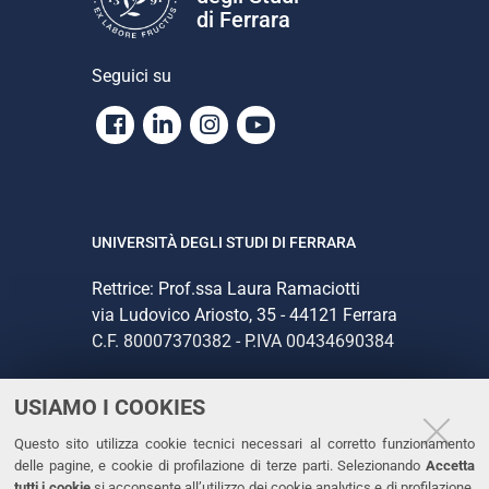
di Ferrara
Seguici su
Facebook
Linkedin
Instagram
Youtube
UNIVERSITÀ DEGLI STUDI DI FERRARA
Rettrice: Prof.ssa Laura Ramaciotti
via Ludovico Ariosto, 35 - 44121 Ferrara
C.F. 80007370382 - P.IVA 00434690384
USIAMO I COOKIES
CONTATTI
Questo sito utilizza cookie tecnici necessari al corretto funzionamento
Tel. +39 0532 293111
delle pagine, e cookie di profilazione di terze parti. Selezionando
Accetta
Fax. +39 0532 293031
tutti i cookie
si acconsente all’utilizzo dei cookie analytics e di profilazione.