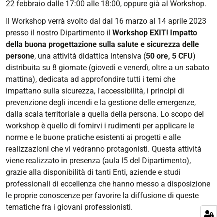
22 febbraio dalle 17:00 alle 18:00, oppure già al Workshop.
della-
buona-
Il Workshop verrà svolto dal dal 16 marzo al 14 aprile 2023
progettazione-
presso il nostro Dipartimento il
Workshop
EXIT
! Impatto
sulla-
della buona progettazione sulla salute e sicurezza delle
salute-
persone
, una attività didattica intensiva (
50 ore, 5 CFU
)
e-
distribuita su 8 giornate (giovedì e venerdì, oltre a un sabato
sicurezza-
mattina), dedicata ad approfondire tutti i temi che
delle-
impattano sulla sicurezza, l'accessibilità, i principi di
persone
prevenzione degli incendi e la gestione delle emergenze,
dalla scala territoriale a quella della persona. Lo scopo del
Presentazione
workshop è quello di fornirvi i rudimenti per applicare le
workshop
norme e le buone pratiche esistenti ai progetti e alle
Workshop EXIT!
realizzazioni che vi vedranno protagonisti. Questa attività
Impatto
viene realizzato in presenza (aula I5 del Dipartimento),
della
grazie alla disponibilità di tanti Enti, aziende e studi
buona
professionali di eccellenza che hanno messo a disposizione
progettazione
le proprie conoscenze per favorire la diffusione di queste
sulla
tematiche fra i giovani professionisti.
salute