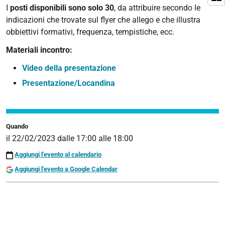
e
I
posti disponibili sono solo 30
, da attribuire secondo le
sicurezza
indicazioni che trovate sul flyer che allego e che illustra
delle
obbiettivi formativi, frequenza, tempistiche, ecc.
persone
Materiali incontro:
2023-
02-
Video della presentazione
22T17:00:00+01:00
Presentazione/Locandina
2023-
02-
22T18:00:00+01:00
Quando
il
22/02/2023
dalle
17:00
alle
18:00
Aggiungi l'evento al calendario
Aggiungi l'evento a Google Calendar