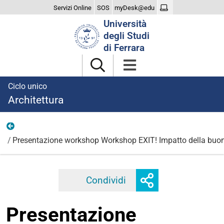
Servizi Online
SOS
myDesk@edu
Cerca
Università
nel
degli Studi
sito
di Ferrara
Ciclo unico
Architettura
2023
Presentazione workshop Workshop EXIT! Impatto della buona 
Mostra
Condividi
Facebook
Twitter
Linkedi
o
nascondi
Presentazione
opzioni
di