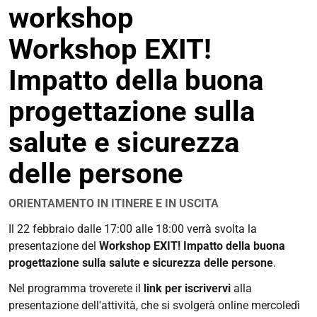
workshop
condivisione
Workshop EXIT!
Impatto della buona
progettazione sulla
salute e sicurezza
delle persone
ORIENTAMENTO IN ITINERE E IN USCITA
https://corsi.unife.it/it/lm-
Il 22 febbraio dalle 17:00 alle 18:00 verrà svolta la
architettura/eventi/2023/presentazione-
presentazione del
Workshop
EXIT
! Impatto della buona
workshop-
progettazione sulla salute e sicurezza delle persone
.
workshop-
Nel programma troverete il
link per iscrivervi
alla
exit-
presentazione dell'attività, che si svolgerà online mercoledì
impatto-