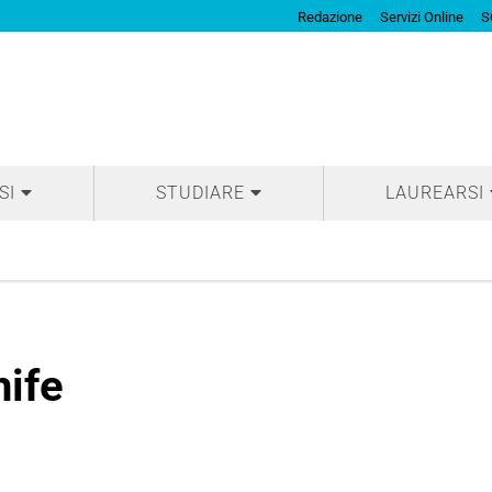
Redazione
Servizi Online
S
SI
STUDIARE
LAUREARSI
nife