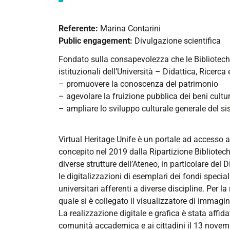
heritage-
unife
Referente:
Marina Contarini
Virtual
Public engagement:
Divulgazione scientifica
Heritage
Unife
Fondato sulla consapevolezza che le Biblioteche
2023-
istituzionali dell’Università – Didattica, Ricerca
11-
– promuovere la conoscenza del patrimonio
13T00:00:00+01:00
– agevolare la fruizione pubblica dei beni cultur
– ampliare lo sviluppo culturale generale del sis
2023-
11-
13T23:59:59+01:00
Virtual Heritage Unife è un portale ad accesso ap
Apertura
concepito nel 2019 dalla Ripartizione Biblioteche
"Virtual
diverse strutture dell’Ateneo, in particolare del 
Heritage
le digitalizzazioni di esemplari dei fondi special
Unife",
universitari afferenti a diverse discipline. Per l
un
quale si è collegato il visualizzatore di immagini
portale
La realizzazione digitale e grafica è stata affid
ad
comunità accademica e ai cittadini il 13 novemb