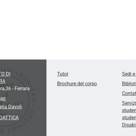
O DI
Tutor
Sedi e
RA
Brochure del corso
Biblio
ra,36 - Ferrara
Contat
ORE
Serviz
aria Davoli
studen
DATTICA
studen
Disabi