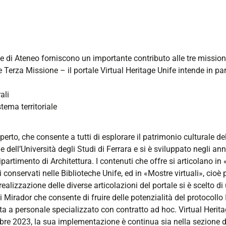
 di Ateneo forniscono un importante contributo alle tre mission
 e Terza Missione – il portale Virtual Heritage Unife intende in par
ali
tema territoriale
erto, che consente a tutti di esplorare il patrimonio culturale del
 dell’Università degli Studi di Ferrara e si è sviluppato negli ann
Dipartimento di Architettura. I contenuti che offre si articolano i
i conservati nelle Biblioteche Unife, ed in «Mostre virtuali», cioè 
a realizzazione delle diverse articolazioni del portale si è scelto 
 Mirador che consente di fruire delle potenzialità del protocollo I
ata a personale specializzato con contratto ad hoc. Virtual Herit
re 2023, la sua implementazione è continua sia nella sezione del