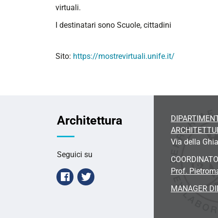
accesso
virtuali.
aperto,
I destinatari sono Scuole, cittadini
che
consente
a
Sito:
https://mostrevirtuali.unife.it/
tutti
di
esplorare
il
patrimonio
Architettura
DIPARTIMENT
culturale
ARCHITETTU
dell’Università
Via della Ghia
ad
Seguici su
oggi
COORDINAT
digitalizzato.
Prof. Pietrom
Facebook
Twitter
MANAGER DI