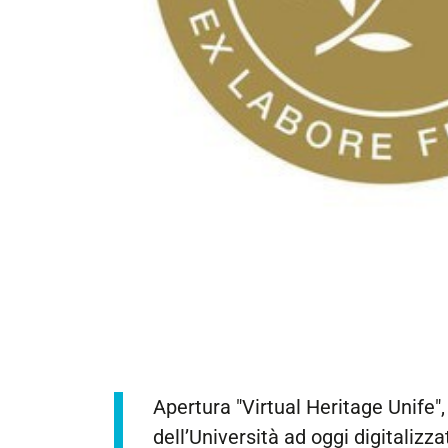
https://corsi.unife.it/it/lm-
Apertura "Virtual Heritage Unife",
architettura/eventi/2023/virtual-
dell’Università ad oggi digitalizza