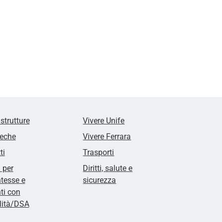
 strutture
Vivere Unife
teche
Vivere Ferrara
ti
Trasporti
i per
Diritti, salute e
tesse e
sicurezza
ti con
lità/DSA