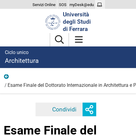
Servizi Online
SOS
myDesk@edu
Cerca
Università
nel
degli Studi
sito
di Ferrara
Ciclo unico
Architettura
2024
Esame Finale del Dottorato Internazionale in Architettura e
Mostra
Condividi
Facebook
Twitter
Linkedi
o
nascondi
Esame Finale del
opzioni
di