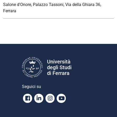
Salone d'Onore, Palazzo Tassoni, Via della Ghiara 36,
2024-
Ferrara
04-
19T13:00:00+02:00
Cicli
XXXIV,
XXXV
and
XXXVI
Università
degli Studi
di Ferrara
Seguici su
Facebook
Linkedin
Instagram
Youtube