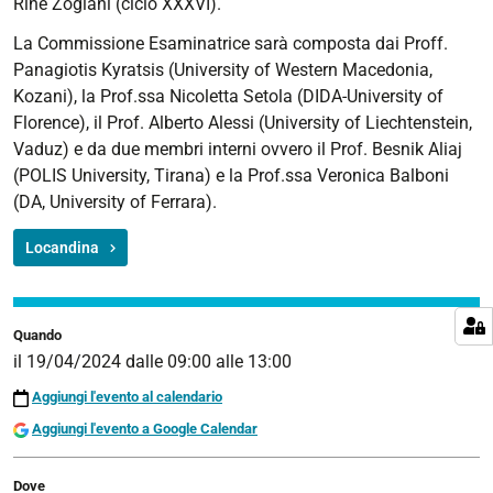
Rinë Zogiani (ciclo XXXVI).
e-
La Commissione Esaminatrice sarà composta dai Proff.
pianificazione-
Panagiotis Kyratsis
(University of Western Macedonia,
urbana-
Kozani), la Prof.ssa Nicoletta Setola (DIDA-University of
idaup
Florence), il Prof. Alberto Alessi (University of Liechtenstein,
Esame
Vaduz) e da due membri interni ovvero il Prof. Besnik Aliaj
Finale
(POLIS University, Tirana) e la Prof.ssa Veronica Balboni
del
(DA, University of Ferrara).
Dottorato
Internazionale
Locandina
in
Architettura
e
Quando
Pianificazione
il
19/04/2024
dalle
09:00
alle
13:00
Urbana
Aggiungi l'evento al calendario
(IDAUP)
Aggiungi l'evento a Google Calendar
2024-
04-
19T09:00:00+02:00
Dove