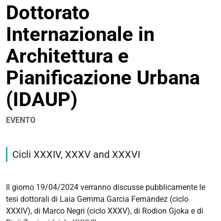
Dottorato
condivisione
Internazionale in
Architettura e
Pianificazione Urbana
(IDAUP)
EVENTO
https://corsi.unife.it/it/lm-
architettura/eventi/2024/esame-
Cicli XXXIV, XXXV and XXXVI
finale-
del-
dottorato-
Il giorno 19/04/2024 verranno discusse pubblicamente le
internazionale-
tesi dottorali di Laia Gemma Garcia Fernández (ciclo
in-
XXXIV), di Marco Negri (ciclo XXXV), di Rodion Gjoka e di
architettura-