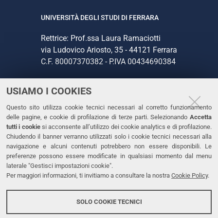
UNIVERSITÀ DEGLI STUDI DI FERRARA
Rettrice: Prof.ssa Laura Ramaciotti
via Ludovico Ariosto, 35 - 44121 Ferrara
C.F. 80007370382 - P.IVA 00434690384
USIAMO I COOKIES
CONTATTI
Questo sito utilizza cookie tecnici necessari al corretto funzionamento
Tel. +39 0532 293111
delle pagine, e cookie di profilazione di terze parti. Selezionando
Accetta
Fax. +39 0532 293031
tutti i cookie
si acconsente all’utilizzo dei cookie analytics e di profilazione.
PEC
Chiudendo il banner verranno utilizzati solo i cookie tecnici necessari alla
navigazione e alcuni contenuti potrebbero non essere disponibili. Le
preferenze possono essere modificate in qualsiasi momento dal menu
LINKS
laterale "Gestisci impostazioni cookie".
Per maggiori informazioni, ti invitiamo a consultare la nostra
Cookie Policy
.
Accessibilità
Dichiarazione di accessibilità
SOLO COOKIE TECNICI
Protezione dati personali