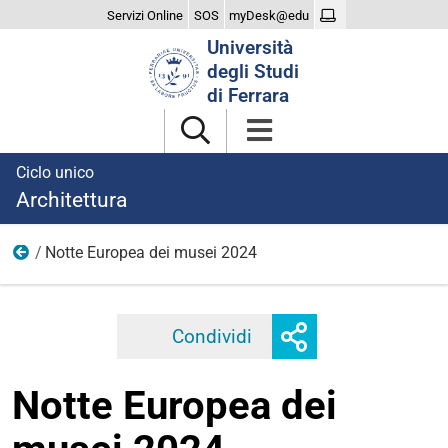
Servizi Online
SOS
myDesk@edu
Cerca
Università
nel
degli Studi
sito
di Ferrara
Ciclo unico
Architettura
Notte Europea dei musei 2024
2024
Mostra
Condividi
Facebook
Twitter
Linkedi
o
nascondi
Notte Europea dei
opzioni
di
condivisione