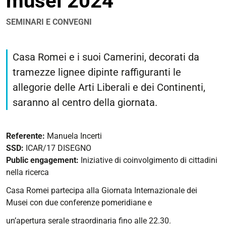
musei 2024
SEMINARI E CONVEGNI
https://corsi.unife.it/it/lm-
architettura/eventi/2024/notte-
Casa Romei e i suoi Camerini, decorati da
europea-
tramezze lignee dipinte raffiguranti le
dei-
allegorie delle Arti Liberali e dei Continenti,
musei-
2024
saranno al centro della giornata.
Notte
Europea
Referente:
Manuela Incerti
dei
SSD:
ICAR/17 DISEGNO
musei
Public engagement:
Iniziative di coinvolgimento di cittadini
2024
nella ricerca
2024-
Casa Romei partecipa alla Giornata Internazionale dei
05-
Musei con due conferenze pomeridiane e
18T17:00:00+02:00
2024-
un’apertura serale straordinaria fino alle 22.30.