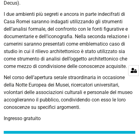
Liberali
Decus).
e
I due ambienti più segreti e ancora in parte indecifrati di
dei
Casa Romei saranno indagati utilizzando gli strumenti
Continenti,
dell’analisi formale, del confronto con le fonti figurative e
saranno
documentarie e dell’iconografia. Nella seconda relazione i
al
camerini saranno presentati come emblematico caso di
centro
studio in cui il rilievo architettonico è stato utilizzato sia
della
come strumento di analisi dell’oggetto architettonico che
giornata.
come mezzo di condivisione delle conoscenze acquisite.
Nel corso dell’apertura serale straordinaria in occasione
della Notte Europea dei Musei, ricercatori universitari,
volontari delle associazioni culturali e personale del museo
accoglieranno il pubblico, condividendo con esso le loro
conoscenze su specifici argomenti.
Ingresso gratuito