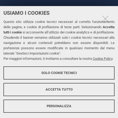
USIAMO I COOKIES
CONTATTI
Questo sito utilizza cookie tecnici necessari al corretto funzionamento
Tel. +39 0532 293111
delle pagine, e cookie di profilazione di terze parti. Selezionando
Accetta
Fax. +39 0532 293031
tutti i cookie
si acconsente all’utilizzo dei cookie analytics e di profilazione.
PEC
Chiudendo il banner verranno utilizzati solo i cookie tecnici necessari alla
navigazione e alcuni contenuti potrebbero non essere disponibili. Le
preferenze possono essere modificate in qualsiasi momento dal menu
LINKS
laterale "Gestisci impostazioni cookie".
Per maggiori informazioni, ti invitiamo a consultare la nostra
Cookie Policy
.
Accessibilità
Dichiarazione di accessibilità
SOLO COOKIE TECNICI
Protezione dati personali
Cookies
ACCETTA TUTTO
PERSONALIZZA
Copyright @ 2026, Università di Ferrara