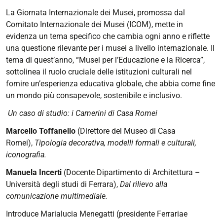
05-
La Giornata Internazionale dei Musei, promossa dal
18T19:00:00+02:00
Comitato Internazionale dei Musei (ICOM), mette in
Casa
evidenza un tema specifico che cambia ogni anno e riflette
Romei
una questione rilevante per i musei a livello internazionale. Il
e
tema di quest’anno, “Musei per l’Educazione e la Ricerca”,
i
sottolinea il ruolo cruciale delle istituzioni culturali nel
suoi
fornire un’esperienza educativa globale, che abbia come fine
Camerini,
un mondo più consapevole, sostenibile e inclusivo.
decorati
Un caso di studio: i Camerini di Casa Romei
da
tramezze
Marcello Toffanello
(Direttore del Museo di Casa
lignee
Romei),
Tipologia decorativa, modelli formali e culturali,
dipinte
iconografia.
raffiguranti
Manuela Incerti
(Docente Dipartimento di Architettura –
le
Università degli studi di Ferrara),
Dal rilievo alla
allegorie
comunicazione multimediale.
delle
Arti
Introduce Marialucia Menegatti (presidente Ferrariae