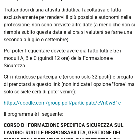
supplementare
Trattandosi di una attività didattica facoltativa e fatta
(D)
esclusivamente per rendervi il più possibile autonomi nella
per
professione, non sono previste altre date (a meno che non si
architetti
riempia subito questa data e allora si valuterà se farne una
2025-
seconda a luglio o settembre).
05-
31T00:00:00+02:00
Per poter frequentare dovete avere già fatto tutti e tre i
moduli A, B e C (quindi 12 ore) della Formazione e
2025-
Sicurezza.
06-
10T23:59:59+02:00
Chi intendesse partecipare (ci sono solo 32 posti) è pregato
di prenotarsi a questo link (non indicate l'opzione "forse" ma
solo se siete certi di poter venire):
https://doodle.com/group-poll/participate/eVn0wB1e
Il programma è il seguente:
CORSO D | FORMAZIONE SPECIFICA SICUREZZA SUL
LAVORO:
RUOLI E RESPONSABILITÀ, GESTIONE DEI