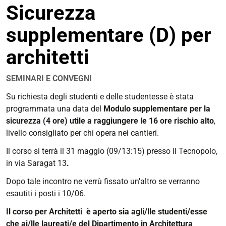
Sicurezza
condivisione
supplementare (D) per
architetti
SEMINARI E CONVEGNI
https://corsi.unife.it/it/lm-
Su richiesta degli studenti e delle studentesse è stata
architettura/eventi/2025/corso-
programmata una data del
Modulo supplementare per la
modulo-
sicurezza (4 ore) utile a raggiungere le 16 ore rischio alto
,
sicurezza-
livello consigliato per chi opera nei cantieri.
supplementare-
Il corso si terrà
il 31 maggio (09/13:15) presso il Tecnopolo,
d-
in via Saragat 13
.
per-
architetti
Dopo tale incontro ne verrù fissato un'altro se verranno
esautiti i posti i 10/06.
Corso:
Modulo
Il corso per Architetti è aperto sia agli/lle studenti/esse
Sicurezza
che ai/lle laureati/e del Dipartimento in Architettura