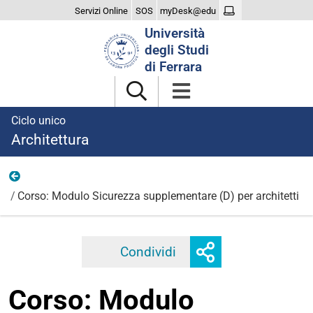
Servizi Online
SOS
myDesk@edu
Cerca
Università
nel
degli Studi
sito
di Ferrara
Ciclo unico
Architettura
2025
Corso: Modulo Sicurezza supplementare (D) per architetti
Mostra
Condividi
Facebook
Twitter
Linkedi
o
nascondi
Corso: Modulo
opzioni
di