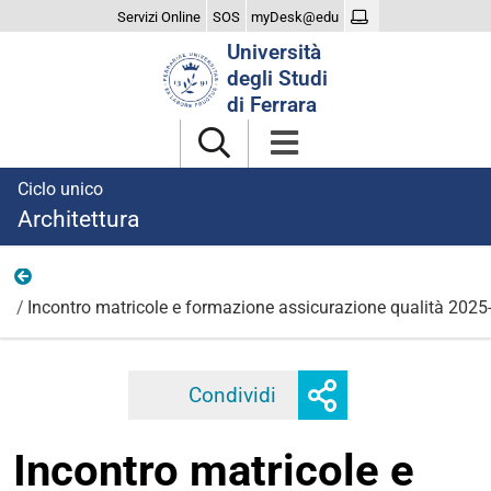
Servizi Online
SOS
myDesk@edu
Cerca
Università
nel
degli Studi
sito
di Ferrara
Ciclo unico
Architettura
2025
Incontro matricole e formazione assicurazione qualità 2025
Mostra
Condividi
Facebook
Twitter
Linkedi
o
nascondi
Incontro matricole e
opzioni
di