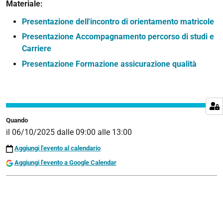
Materiale:
e
formazione
Presentazione dell'incontro di orientamento matricole
assicurazione
Presentazione Accompagnamento percorso di studi e
qualità
Carriere
2025-
Presentazione Formazione assicurazione qualità
26
2025-
10-
06T09:00:00+02:00
2025-
Quando
10-
il
06/10/2025
dalle
09:00
alle
13:00
06T13:00:00+02:00
Aggiungi l'evento al calendario
Aggiungi l'evento a Google Calendar