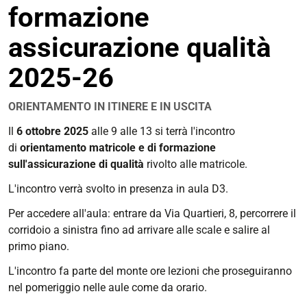
formazione
condivisione
assicurazione qualità
2025-26
ORIENTAMENTO IN ITINERE E IN USCITA
https://corsi.unife.it/it/lm-
Il
6 ottobre 2025
alle 9 alle 13 si terrà l'incontro
architettura/eventi/2025/incontro-
di
orientamento matricole e di formazione
matricole-
sull'assicurazione di qualità
rivolto alle matricole.
e-
L'incontro verrà svolto in presenza in aula D3.
formazione-
assicurazione-
Per accedere all'aula: entrare da Via Quartieri, 8, percorrere il
qualita-
corridoio a sinistra fino ad arrivare alle scale e salire al
2025-
primo piano.
26
L'incontro fa parte del monte ore lezioni che proseguiranno
Incontro
nel pomeriggio nelle aule come da orario.
matricole