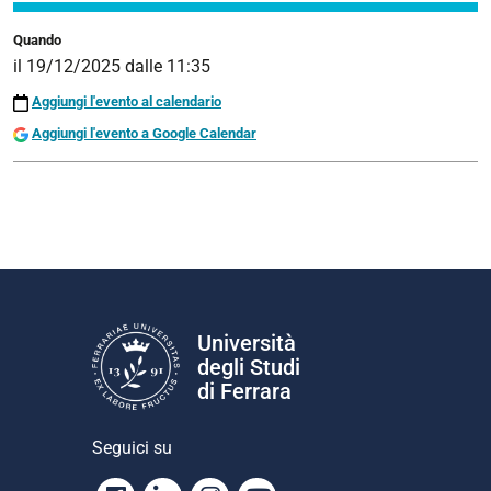
richard-
Quando
lee-
il
19/12/2025
dalle
11:35
peragine
Aggiungi l'evento al calendario
Premio
INU
Aggiungi l'evento a Google Calendar
Letteratura
Urbanistica
2025
2025-
12-
19T11:35:00+01:00
2025-
Università
12-
degli Studi
19T23:59:59+01:00
di Ferrara
Seguici su