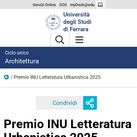
Servizi Online
SOS
myDesk@edu
Cerca
Università
nel
degli Studi
sito
di Ferrara
Ciclo unico
Architettura
Premio INU Letteratura Urbanistica 2025
2025
Mostra
Condividi
Facebook
Twitter
Linkedi
o
nascondi
Premio INU Letteratura
opzioni
di
condivisione