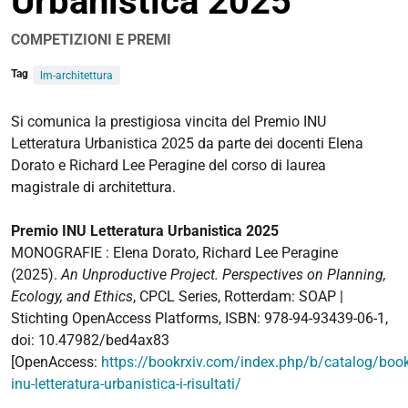
Urbanistica 2025
COMPETIZIONI E PREMI
Tag
lm-architettura
https://corsi.unife.it/it/lm-
Si comunica la prestigiosa vincita del Premio INU
architettura/eventi/2025/prestigiosa-
Letteratura Urbanistica 2025 da parte dei docenti Elena
vincita-
Dorato e Richard Lee Peragine del corso di laurea
del-
magistrale di architettura.
premio-
inu-
Premio INU Letteratura Urbanistica 2025
letteratura-
MONOGRAFIE : Elena Dorato, Richard Lee Peragine
urbanistica-
(2025).
An Unproductive Project. Perspectives on Planning,
2025-
Ecology, and Ethics
, CPCL Series, Rotterdam: SOAP |
da-
Stichting OpenAccess Platforms, ISBN: 978-94-93439-06-1,
parte-
doi: 10.47982/bed4ax83
della-
[OpenAccess:
https://bookrxiv.com/index.php/b/catalog/boo
sottoscritta-
inu-letteratura-urbanistica-i-risultati/
e-