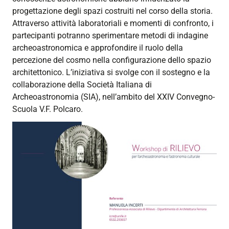
l’archeoastronomia
progettazione degli spazi costruiti nel corso della storia.
e
Attraverso attività laboratoriali e momenti di confronto, i
l’astronomia
partecipanti potranno sperimentare metodi di indagine
culturale
archeoastronomica e approfondire il ruolo della
percezione del cosmo nella configurazione dello spazio
2025-
architettonico. L’iniziativa si svolge con il sostegno e la
05-
collaborazione della Società Italiana di
22T09:00:00+02:00
Archeoastronomia (SIA), nell’ambito del XXIV Convegno-
2025-
Scuola V.F. Polcaro.
05-
22T16:30:00+02:00
Destinato
agli
studenti
del
corso
di
Rilievo
dell’Architettura,