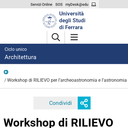
Servizi Online
SOS
myDesk@edu
Cerca
Università
nel
degli Studi
sito
di Ferrara
Ciclo unico
Architettura
2025
Workshop di RILIEVO per l’archeoastronomia e l’astronomia 
Mostra
Condividi
Facebook
Twitter
Linkedi
o
nascondi
Workshop di RILIEVO
opzioni
di