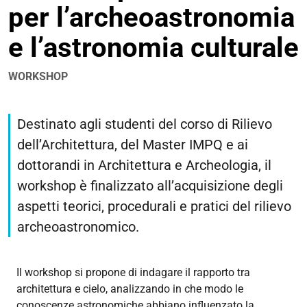
per l’archeoastronomia
condivisione
e l’astronomia culturale
WORKSHOP
https://corsi.unife.it/it/lm-
architettura/eventi/2025/workshop-
Destinato agli studenti del corso di Rilievo
di-
dell’Architettura, del Master IMPQ e ai
rilievo-
dottorandi in Architettura e Archeologia, il
per-
l2019archeoastronomia-
workshop è finalizzato all’acquisizione degli
e-
aspetti teorici, procedurali e pratici del rilievo
l2019astronomia-
archeoastronomico.
culturale
Workshop
di
Il workshop si propone di indagare il rapporto tra
RILIEVO
architettura e cielo, analizzando in che modo le
per
conoscenze astronomiche abbiano influenzato la