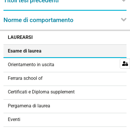
Titoli tesi precedenti
Norme di comportamento
N
LAUREARSI
a
v
Esame di laurea
i
g
Orientamento in uscita
a
z
Ferrara school of
i
o
Certificati e Diploma supplement
n
e
Pergamena di laurea
Eventi