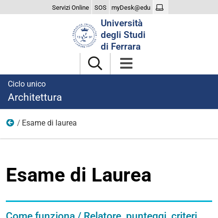
Servizi Online
SOS
myDesk@edu
Cerca
Università
nel
degli Studi
sito
di Ferrara
Ciclo unico
Architettura
Esame di laurea
Laurearsi
Esame di Laurea
Come funziona / Relatore, punteggi, criteri