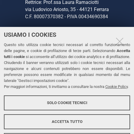
Rettrice: Prof.ssa Laura Ramaciotti
via Ludovico Ariosto, 35 - 44121 Ferrara
C.F. 80007370382 - P.IVA 00434690384
USIAMO I COOKIES
CONTATTI
Questo sito utilizza cookie tecnici necessari al corretto funzionamento
Tel. +39 0532 293111
delle pagine, e cookie di profilazione di terze parti. Selezionando
Accetta
Fax. +39 0532 293031
tutti i cookie
si acconsente all’utilizzo dei cookie analytics e di profilazione.
PEC
Chiudendo il banner verranno utilizzati solo i cookie tecnici necessari alla
navigazione e alcuni contenuti potrebbero non essere disponibili. Le
preferenze possono essere modificate in qualsiasi momento dal menu
LINKS
laterale "Gestisci impostazioni cookie".
Per maggiori informazioni, ti invitiamo a consultare la nostra
Cookie Policy
.
Accessibilità
Dichiarazione di accessibilità
SOLO COOKIE TECNICI
Protezione dati personali
Cookies
ACCETTA TUTTO