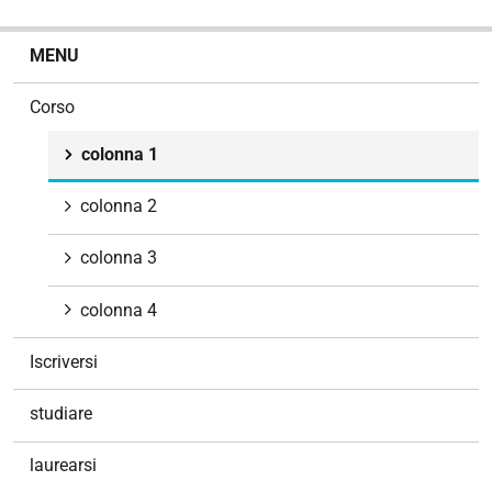
N
MENU
a
v
Corso
i
g
colonna 1
a
z
colonna 2
i
o
colonna 3
n
e
colonna 4
Iscriversi
studiare
laurearsi