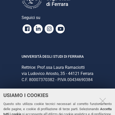
di Ferrara
Seguici su
Facebook
Linkedin
Instagram
Youtube
UNIVERSITÀ DEGLI STUDI DI FERRARA
Rettrice: Prof.ssa Laura Ramaciotti
via Ludovico Ariosto, 35 - 44121 Ferrara
C.F. 80007370382 - P.IVA 00434690384
USIAMO I COOKIES
CONTATTI
Questo sito utilizza cookie tecnici necessari al corretto funzionamento
Tel. +39 0532 293111
delle pagine, e cookie di profilazione di terze parti. Selezionando
Accetta
Fax. +39 0532 293031
tutti i cookie
si acconsente all’utilizzo dei cookie analytics e di profilazione.