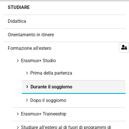
N
STUDIARE
a
v
Didattica
i
g
Orientamento in itinere
a
z
Formazione all'estero
i
o
Erasmus+ Studio
n
Prima della partenza
e
Durante il soggiorno
Dopo il soggiorno
Erasmus+ Traineeship
Studiare all'estero al di fuori di programmi di