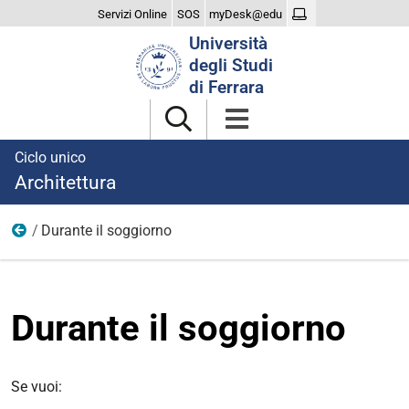
Servizi Online
SOS
myDesk@edu
Cerca
Università
nel
degli Studi
sito
di Ferrara
Ciclo unico
Architettura
Durante il soggiorno
Erasmus+ Studio
Durante il soggiorno
Se vuoi: