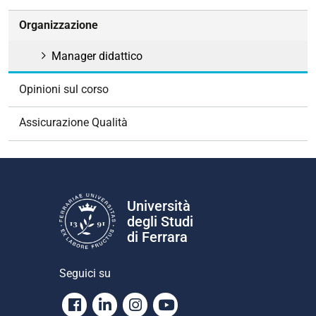
i
o
Organizzazione
n
e
Manager didattico
Opinioni sul corso
Assicurazione Qualità
Università
degli Studi
di Ferrara
Seguici su
Facebook
Linkedin
Instagram
Youtube