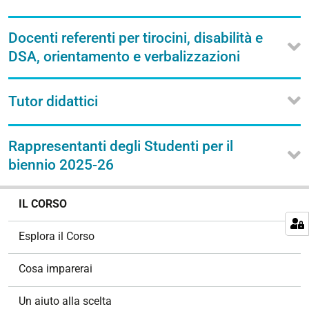
Docenti referenti per tirocini, disabilità e
DSA, orientamento e verbalizzazioni
Tutor didattici
Rappresentanti degli Studenti per il
biennio 2025-26
N
IL CORSO
a
v
Esplora il Corso
i
g
Cosa imparerai
a
z
Un aiuto alla scelta