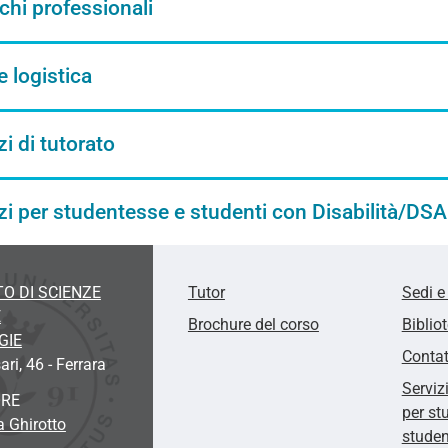
hi professionali
e logistica
zi di tutorato
zi per studentesse e studenti con Disabilità/DSA
O DI SCIENZE
Tutor
Sedi e
E
Brochure del corso
Biblio
GIE
Contat
ari, 46 - Ferrara
Serviz
ORE
per st
a Ghirotto
studen