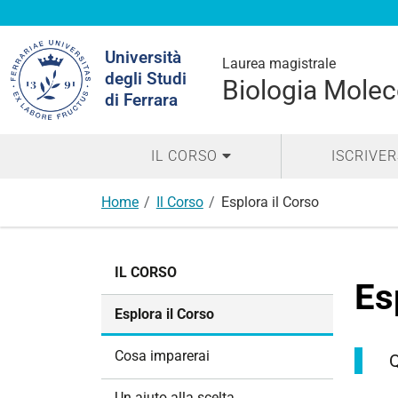
Cerca
Università
nel
Laurea magistrale
degli Studi
sito
Biologia Molec
di Ferrara
IL CORSO
ISCRIVER
Home
Il Corso
Esplora il Corso
N
IL CORSO
a
Es
v
Esplora il Corso
i
g
Cosa imparerai
Q
a
z
Un aiuto alla scelta