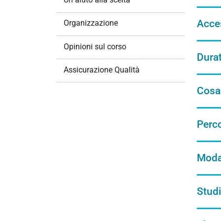
i
o
Acce
Organizzazione
n
e
Opinioni sul corso
Dura
Assicurazione Qualità
Cosa
Perc
Modal
Studi