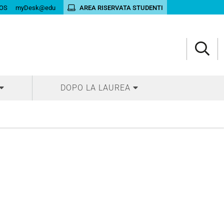
OS
myDesk@edu
AREA RISERVATA STUDENTI
DOPO LA LAUREA