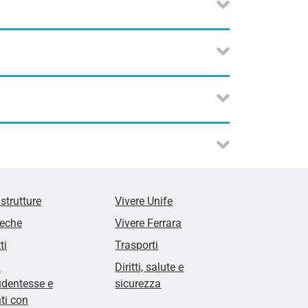
 strutture
Vivere Unife
teche
Vivere Ferrara
ti
Trasporti
i
Diritti, salute e
udentesse e
sicurezza
ti con