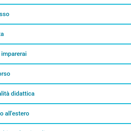
sso
ta
 imparerai
orso
ità didattica
o all'estero