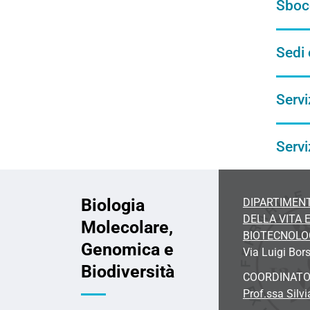
Sbocc
Sedi 
Servi
Servi
Biologia
DIPARTIMENT
DELLA VITA 
Molecolare,
BIOTECNOLO
Genomica e
Via Luigi Bors
Biodiversità
COORDINAT
Prof.ssa Silvi