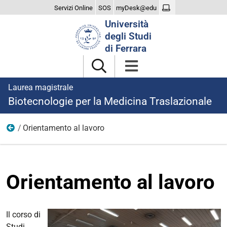
Servizi Online
SOS
myDesk@edu
Cerca
Università
nel
degli Studi
sito
di Ferrara
Laurea magistrale
Biotecnologie per la Medicina Traslazionale
Orientamento al lavoro
Verso il mondo del lavoro
Orientamento al lavoro
Il corso di
Studi