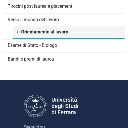
g
Tirocini post laurea e placement
a
z
Verso il mondo del lavoro
i
o
Orientamento al lavoro
n
e
Esame di Stato - Biologo
Bandi e premi di laurea
Università
degli Studi
di Ferrara
Seguici su