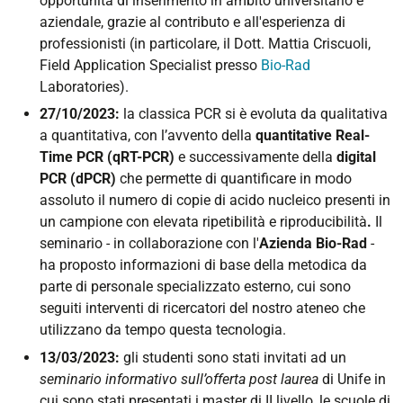
opportunità di inserimento in ambito universitario e
aziendale, grazie al contributo e all'esperienza di
professionisti (in particolare, il Dott. Mattia Criscuoli,
Field Application Specialist presso
Bio-Rad
Laboratories).
27/10/2023:
la classica PCR si è evoluta da qualitativa
a quantitativa, con l’avvento della
quantitative Real-
Time PCR (qRT-PCR)
e successivamente della
digital
PCR (dPCR)
che permette di quantificare in modo
assoluto il numero di copie di acido nucleico presenti in
un campione con elevata ripetibilità e riproducibilità
.
Il
seminario - in collaborazione con l'
Azienda Bio-Rad
-
ha proposto informazioni di base della metodica da
parte di personale specializzato esterno, cui sono
seguiti interventi di ricercatori del nostro ateneo che
utilizzano da tempo questa tecnologia.
13/03/2023:
gli studenti sono stati invitati ad un
seminario informativo sull’offerta post laurea
di Unife in
cui sono stati presentati i master di II livello, le scuole di