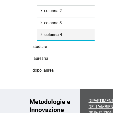
i
o
colonna 2
n
e
colonna 3
colonna 4
studiare
laurearsi
dopo laurea
Metodologie e
DIPARTIMENT
DELL'AMBIEN
Innovazione
PREVENZION