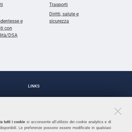
ti
Trasporti
i
Diritti, salute e
udentesse e
sicurezza
ti con
lità/DSA
LINKS
Accessibilità
1
Dichiarazione di accessibilità
Protezione dati personali
a tutti i cookie
si acconsente all’utilizzo dei cookie analytics e di
Cookies
 disponibili. Le preferenze possono essere modificate in qualsiasi