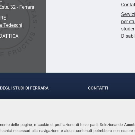
Contat
'Este, 32
- Ferrara
Serviz
ORE
per st
a Tedeschi
studen
DATTICA
Disabi
DEGLI STUDI DI FERRARA
CONTATTI
rof.ssa Laura Ramaciotti
Tel. +39 0532 293111
o Ariosto, 35 - 44121 Ferrara
Fax. +39 0532 29303
370382 - P.IVA 00434690384
PEC
mento delle pagine, e cookie di profilazione di terze parti. Selezionando
Accett
ie tecnici necessari alla navigazione e alcuni contenuti potrebbero non essere