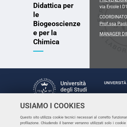
Didattica per
via Ercole I D
le
COORDINAT
Biogeoscienze
Prof.ssa Paol
e per la
MANAGER DI
Chimica
Università
UNIVERSITÀ 
degli Studi
Rettrice: P
di Ferrara
via Ludovic
USIAMO I COOKIES
C.F. 80007
Seguici su
Questo sito utilizza cookie tecnici necessari al corretto funziona
Facebook
Linkedin
Instagram
Youtube
profilazione. Chiudendo il banner verranno utilizzati solo i cook