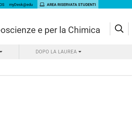
OS
myDesk@edu
AREA RISERVATA STUDENTI
eoscienze e per la Chimica
DOPO LA LAUREA