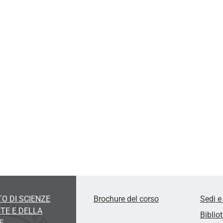
O DI SCIENZE
Brochure del corso
Sedi e
TE E DELLA
Biblio
E