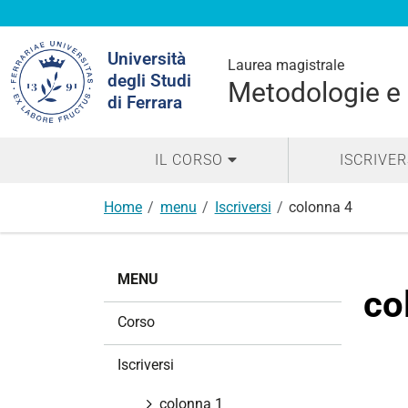
Cerca
Università
nel
Laurea magistrale
degli Studi
sito
Metodologie e 
di Ferrara
IL CORSO
ISCRIVER
Home
menu
Iscriversi
colonna 4
N
MENU
a
co
v
Corso
i
g
Iscriversi
a
z
colonna 1