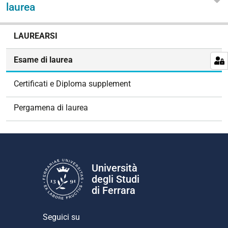
laurea
N
LAUREARSI
a
v
Esame di laurea
i
g
Certificati e Diploma supplement
a
z
Pergamena di laurea
i
o
n
e
Università
degli Studi
di Ferrara
Seguici su