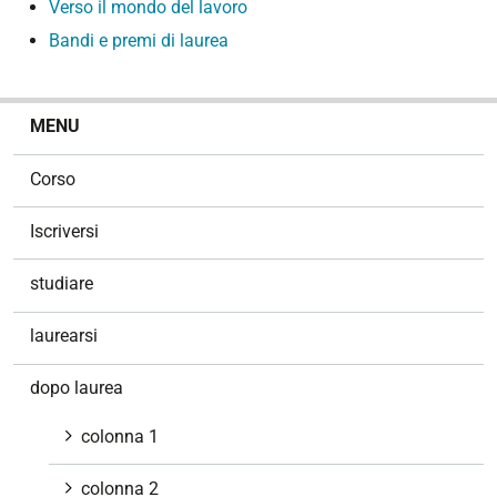
Verso il mondo del lavoro
Bandi e premi di laurea
N
MENU
a
v
Corso
i
g
Iscriversi
a
z
studiare
i
o
laurearsi
n
e
dopo laurea
colonna 1
colonna 2