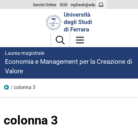
Servizi Online
SOS
myDesk@edu
Cerca
Università
nel
degli Studi
sito
di Ferrara
Laurea magistrale
Economia e Management per la Creazione di
Valore
colonna 3
dopo laurea
colonna 3