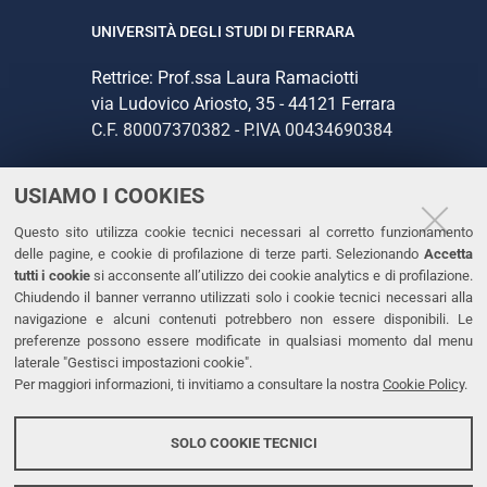
UNIVERSITÀ DEGLI STUDI DI FERRARA
Rettrice: Prof.ssa Laura Ramaciotti
via Ludovico Ariosto, 35 - 44121 Ferrara
C.F. 80007370382 - P.IVA 00434690384
USIAMO I COOKIES
CONTATTI
Questo sito utilizza cookie tecnici necessari al corretto funzionamento
Tel. +39 0532 293111
delle pagine, e cookie di profilazione di terze parti. Selezionando
Accetta
Fax. +39 0532 293031
tutti i cookie
si acconsente all’utilizzo dei cookie analytics e di profilazione.
PEC
Chiudendo il banner verranno utilizzati solo i cookie tecnici necessari alla
navigazione e alcuni contenuti potrebbero non essere disponibili. Le
preferenze possono essere modificate in qualsiasi momento dal menu
LINKS
laterale "Gestisci impostazioni cookie".
Per maggiori informazioni, ti invitiamo a consultare la nostra
Cookie Policy
.
Accessibilità
Dichiarazione di accessibilità
SOLO COOKIE TECNICI
Protezione dati personali