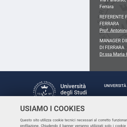
Ferrara
REFERENTE P
FERRARA
Prof. Antonin
MANAGER DID
DI FERRARA
Dr.ssa Maria
Università
UNIVERSITÀ 
degli Studi
Rettrice: P
di Ferrara
via Ludovic
USIAMO I COOKIES
C.F. 80007
Seguici su
Questo sito utilizza cookie tecnici necessari al corretto funziona
Facebook
Linkedin
Instagram
Youtube
profilazione. Chiudendo il banner verranno utilizzati solo i cook