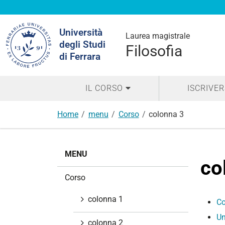
Cerca
Università
nel
Laurea magistrale
degli Studi
sito
Filosofia
di Ferrara
IL CORSO
ISCRIVER
Home
menu
Corso
colonna 3
N
MENU
a
co
v
Corso
i
g
colonna 1
Co
a
Un
z
colonna 2