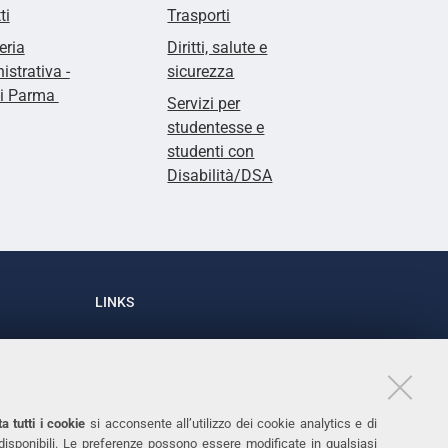
ti
Trasporti
eria
Diritti, salute e
strativa -
sicurezza
di Parma
Servizi per
studentesse e
studenti con
Disabilità/DSA
LINKS
Accessibilità
1
Dichiarazione di accessibilità
Protezione dati personali
a tutti i cookie
si acconsente all’utilizzo dei cookie analytics e di
Cookies
 disponibili. Le preferenze possono essere modificate in qualsiasi