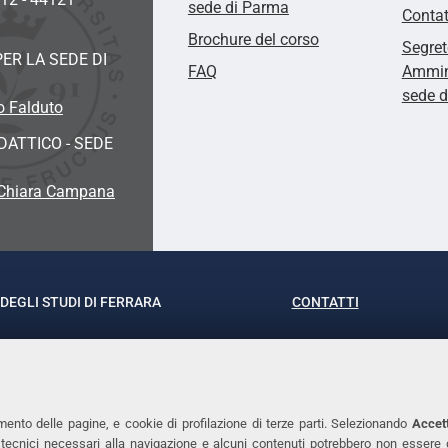
sede di Parma
Contat
Brochure del corso
Segret
ER LA SEDE DI
FAQ
Ammini
sede 
o Falduto
ATTICO - SEDE
 Chiara Campana
DEGLI STUDI DI FERRARA
CONTATTI
rof.ssa Laura Ramaciotti
Tel. +39 0532 293111
o Ariosto, 35 - 44121 Ferrara
Fax. +39 0532 29303
370382 - P.IVA 00434690384
PEC
mento delle pagine, e cookie di profilazione di terze parti. Selezionando
Accett
ie tecnici necessari alla navigazione e alcuni contenuti potrebbero non essere