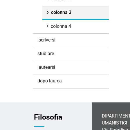
i
o
colonna 3
n
e
colonna 4
Iscriversi
studiare
laurearsi
dopo laurea
Filosofia
DIPARTIMENT
UMANISTICI
Via Paradiso,