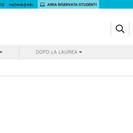
OS
myDesk@edu
AREA RISERVATA STUDENTI
DOPO LA LAUREA