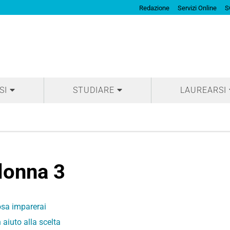
Redazione
Servizi Online
S
SI
STUDIARE
LAUREARSI
lonna 3
sa imparerai
 aiuto alla scelta