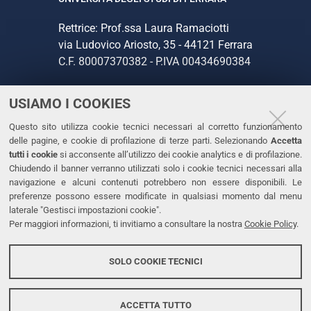
Rettrice: Prof.ssa Laura Ramaciotti
via Ludovico Ariosto, 35 - 44121 Ferrara
C.F. 80007370382 - P.IVA 00434690384
USIAMO I COOKIES
CONTATTI
Questo sito utilizza cookie tecnici necessari al corretto funzionamento
Tel. +39 0532 293111
delle pagine, e cookie di profilazione di terze parti. Selezionando
Accetta
Fax. +39 0532 293031
tutti i cookie
si acconsente all’utilizzo dei cookie analytics e di profilazione.
PEC
Chiudendo il banner verranno utilizzati solo i cookie tecnici necessari alla
navigazione e alcuni contenuti potrebbero non essere disponibili. Le
preferenze possono essere modificate in qualsiasi momento dal menu
LINKS
laterale "Gestisci impostazioni cookie".
Per maggiori informazioni, ti invitiamo a consultare la nostra
Cookie Policy
.
Accessibilità
Dichiarazione di accessibilità
SOLO COOKIE TECNICI
Protezione dati personali
Cookies
ACCETTA TUTTO