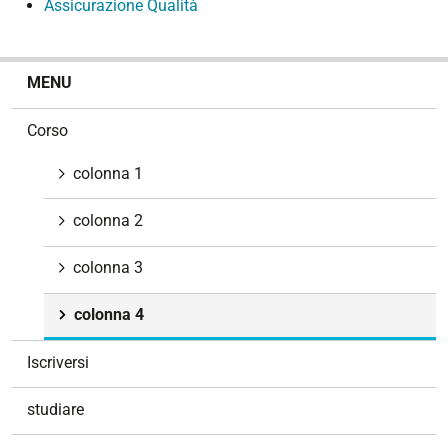
Assicurazione Qualità
N
MENU
a
v
Corso
i
g
colonna 1
a
z
colonna 2
i
o
colonna 3
n
e
colonna 4
Iscriversi
studiare