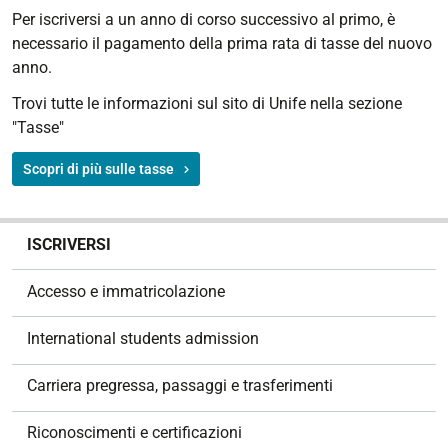
Per iscriversi a un anno di corso successivo al primo, è
necessario il pagamento della prima rata di tasse del nuovo
anno.
Trovi tutte le informazioni sul sito di Unife nella sezione
"Tasse"
Scopri di più sulle tasse
N
ISCRIVERSI
a
v
Accesso e immatricolazione
i
g
International students admission
a
z
Carriera pregressa, passaggi e trasferimenti
i
o
Riconoscimenti e certificazioni