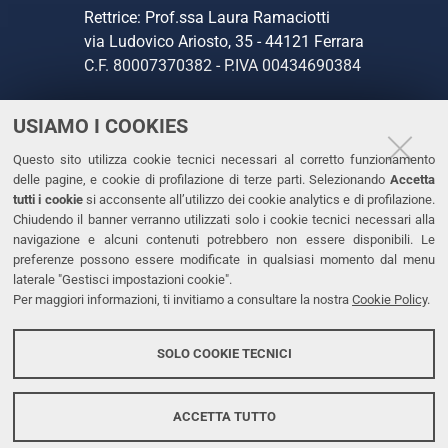
Rettrice: Prof.ssa Laura Ramaciotti
via Ludovico Ariosto, 35 - 44121 Ferrara
C.F. 80007370382 - P.IVA 00434690384
USIAMO I COOKIES
CONTATTI
Questo sito utilizza cookie tecnici necessari al corretto funzionamento
Tel. +39 0532 293111
delle pagine, e cookie di profilazione di terze parti. Selezionando
Accetta
Fax. +39 0532 293031
tutti i cookie
si acconsente all’utilizzo dei cookie analytics e di profilazione.
PEC
Chiudendo il banner verranno utilizzati solo i cookie tecnici necessari alla
navigazione e alcuni contenuti potrebbero non essere disponibili. Le
preferenze possono essere modificate in qualsiasi momento dal menu
LINKS
laterale "Gestisci impostazioni cookie".
Per maggiori informazioni, ti invitiamo a consultare la nostra
Cookie Policy
.
Accessibilità
Dichiarazione di accessibilità
SOLO COOKIE TECNICI
Protezione dati personali
Cookies
ACCETTA TUTTO