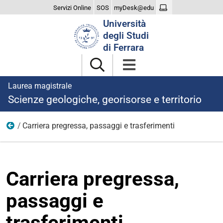
Servizi Online
SOS
myDesk@edu
Cerca
Università
nel
degli Studi
sito
di Ferrara
Laurea magistrale
Scienze geologiche, georisorse e territorio
Carriera pregressa, passaggi e trasferimenti
Iscriversi
Carriera pregressa,
passaggi e
trasferimenti