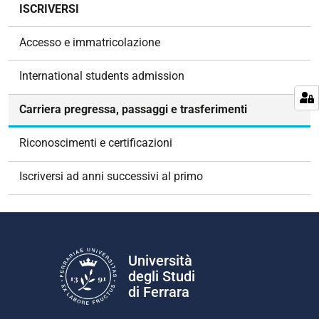
N
ISCRIVERSI
a
v
Accesso e immatricolazione
i
g
International students admission
a
z
Carriera pregressa, passaggi e trasferimenti
i
o
Riconoscimenti e certificazioni
n
e
Iscriversi ad anni successivi al primo
Università
degli Studi
di Ferrara