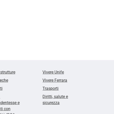
 strutture
Vivere Unife
teche
Vivere Ferrara
ti
Trasporti
i
Diritti, salute e
udentesse e
sicurezza
ti con