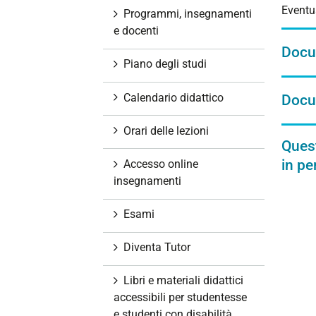
Eventua
i
Programmi, insegnamenti
o
e docenti
n
Docum
e
Piano degli studi
Calendario didattico
Docum
Orari delle lezioni
Quest
in p
Accesso online
insegnamenti
Esami
Diventa Tutor
Libri e materiali didattici
accessibili per studentesse
e studenti con disabilità