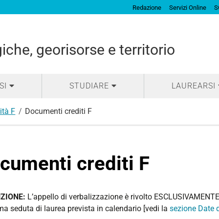
Redazione
Servizi Online
S
che, georisorse e territorio
SI
STUDIARE
LAUREARSI
ità F
Documenti crediti F
cumenti crediti F
ZIONE:
L’appello di verbalizzazione è rivolto ESCLUSIVAMENTE a
a seduta di laurea prevista in calendario [vedi la
sezione Date d