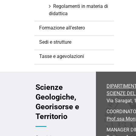
Regolamenti in materia di
didattica
Formazione all'estero
Sedi e strutture
Tasse e agevolazioni
Scienze
DIPARTIMENT
SCIENZE DE
Geologiche,
Via Saragat, 1
Georisorse e
COORDINAT
Territorio
Prof.ssa Moni
MANAGER DI