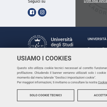
Dott.ssa Anc
Seguici su
Facebook
Instagram
Università
UNIVERSITÀ 
degli Studi
Rettrice: P
di Ferrara
via Ludovic
USIAMO I COOKIES
C.F. 80007
Seguici su
Questo sito utilizza cookie tecnici necessari al corretto funziona
Facebook
Linkedin
Instagram
Youtube
profilazione. Chiudendo il banner verranno utilizzati solo i cook
momento dal menu laterale "Gestisci impostazioni cookie".
Per maggiori informazioni, ti invitiamo a consultare la nostra
Cookie
SOLO COOKIE TECNICI
ACCETTA
Copyright @ 2026, Università di Ferrara