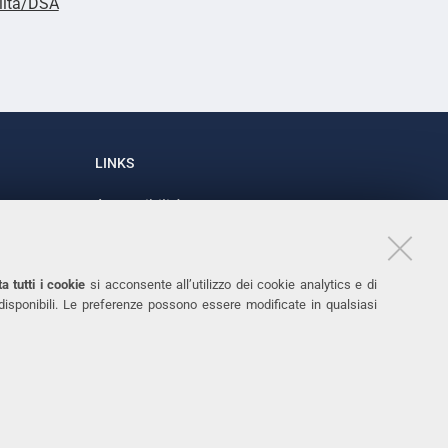
lità/DSA
LINKS
Accessibilità
1
Dichiarazione di accessibilità
Protezione dati personali
a tutti i cookie
si acconsente all’utilizzo dei cookie analytics e di
Cookies
 disponibili. Le preferenze possono essere modificate in qualsiasi