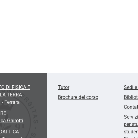
O DI FISICA E
Tutor
Sedi e
LLA TERRA
Brochure del corso
Biblio
 - Ferrara
Contat
ORE
Serviz
ca Ghirotti
per st
DATTICA
studen