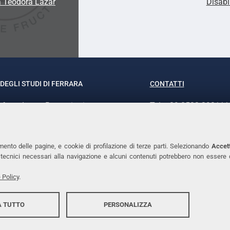
a Teodora Lazar
Disabi
DEGLI STUDI DI FERRARA
CONTATTI
rof.ssa Laura Ramaciotti
Tel. +39 0532 293111
o Ariosto, 35 - 44121 Ferrara
Fax. +39 0532 29303
370382 - P.IVA 00434690384
PEC
mento delle pagine, e cookie di profilazione di terze parti. Selezionando
Accett
ie tecnici necessari alla navigazione e alcuni contenuti potrebbero non essere
 Policy
.
 TUTTO
PERSONALIZZA