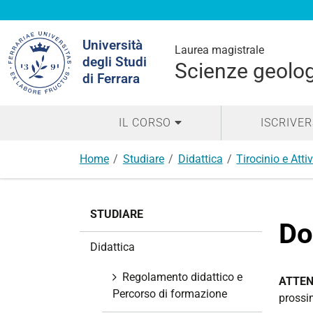
Cerca
Università
nel
Laurea magistrale
degli Studi
sito
Scienze geologi
di Ferrara
IL CORSO
ISCRIVER
Home
Studiare
Didattica
Tirocinio e Attiv
N
STUDIARE
a
Do
v
Didattica
i
g
Regolamento didattico e
ATTEN
a
Percorso di formazione
prossim
z