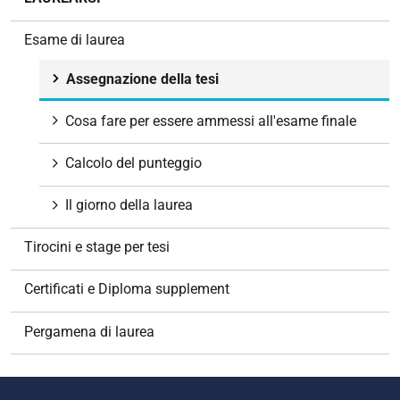
a
v
Esame di laurea
i
g
Assegnazione della tesi
a
z
Cosa fare per essere ammessi all'esame finale
i
o
Calcolo del punteggio
n
e
Il giorno della laurea
Tirocini e stage per tesi
Certificati e Diploma supplement
Pergamena di laurea