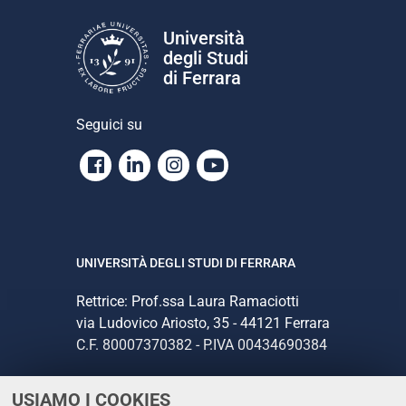
Università
degli Studi
di Ferrara
Seguici su
Facebook
Linkedin
Instagram
Youtube
UNIVERSITÀ DEGLI STUDI DI FERRARA
Rettrice: Prof.ssa Laura Ramaciotti
via Ludovico Ariosto, 35 - 44121 Ferrara
C.F. 80007370382 - P.IVA 00434690384
USIAMO I COOKIES
CONTATTI