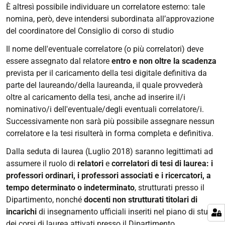
È altresì possibile individuare un correlatore esterno: tale
nomina, però, deve intendersi subordinata all’approvazione
del coordinatore del Consiglio di corso di studio
Il nome dell'eventuale correlatore (o più correlatori) deve
essere assegnato dal relatore
entro e non oltre la scadenza
prevista per il caricamento della tesi digitale definitiva da
parte del laureando/della laureanda, il quale provvederà
oltre al caricamento della tesi, anche ad inserire il/i
nominativo/i dell'eventuale/degli eventuali correlatore/i.
Successivamente non sarà più possibile assegnare nessun
correlatore e la tesi risulterà in forma completa e definitiva.
Dalla seduta di laurea (Luglio 2018) saranno legittimati ad
assumere il ruolo di
relatori
e
correlatori di tesi di laurea:
i
professori ordinari, i professori associati e i ricercatori, a
tempo determinato o indeterminato
, strutturati presso il
Dipartimento, nonché
docenti non strutturati titolari di
incarichi
di insegnamento ufficiali inseriti nel piano di studi
dei corsi di laurea attivati presso il Dipartimento.