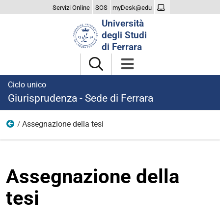
Servizi Online
SOS
myDesk@edu
Cerca
Università
nel
degli Studi
sito
di Ferrara
Ciclo unico
Giurisprudenza - Sede di Ferrara
Assegnazione della tesi
Esame di laurea
Assegnazione della
tesi