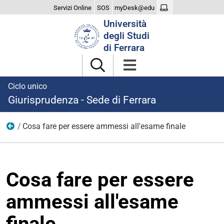
Servizi Online
SOS
myDesk@edu
Cerca
Università
nel
degli Studi
sito
di Ferrara
Ciclo unico
Giurisprudenza - Sede di Ferrara
Cosa fare per essere ammessi all'esame finale
Esame di laurea
Cosa fare per essere
ammessi all'esame
finale