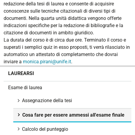
redazione della tesi di laurea e consente di acquisire
conoscenze sulle tecniche citazionali di diversi tipi di
documenti. Nella quarta unità didattica vengono offerte
indicazioni specifiche per la redazione di bibliografie e la
citazione
di documenti in ambito giuridico.
La durata del corso è di circa due ore.
Terminato il corso e
superati i semplici quiz in esso proposti, ti verrà rilasciato in
automatico un attestato di completamento che dovrai
inviare a
monica.pirani@unife.it
.
N
LAUREARSI
a
v
Esame di laurea
i
g
Assegnazione della tesi
a
z
Cosa fare per essere ammessi all'esame finale
i
o
Calcolo del punteggio