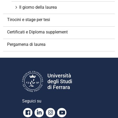
n
e
Il giorno della laurea
Tirocini e stage per tesi
Certificati e Diploma supplement
Pergamena di laurea
Università
degli Studi
di Ferrara
Seguici su
Facebook
Linkedin
Instagram
Youtube