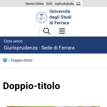
Servizi Online
SOS
myDesk@edu
Cerca
Università
nel
degli Studi
sito
di Ferrara
Ciclo unico
Giurisprudenza - Sede di Ferrara
Doppio-titolo
Formazione all'estero
Doppio-titolo