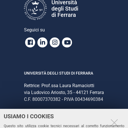
Università
degli Studi
di Ferrara
Seguici su
Facebook
Linkedin
Instagram
Youtube
UNIVERSITÀ DEGLI STUDI DI FERRARA
Rettrice: Prof.ssa Laura Ramaciotti
via Ludovico Ariosto, 35 - 44121 Ferrara
C.F. 80007370382 - P.IVA 00434690384
USIAMO I COOKIES
CONTATTI
Questo sito utilizza cookie tecnici necessari al corretto funzionamento