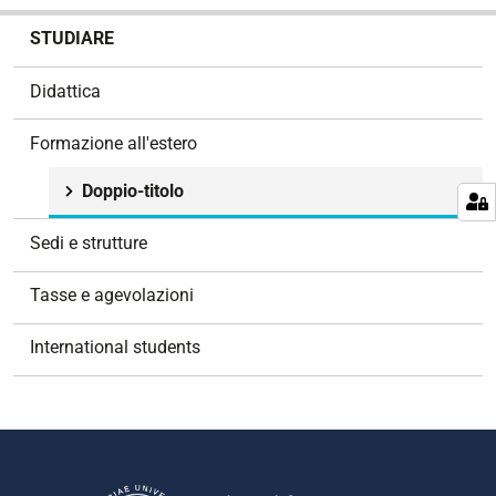
N
STUDIARE
a
v
Didattica
i
g
Formazione all'estero
a
z
Doppio-titolo
i
o
Sedi e strutture
n
e
Tasse e agevolazioni
International students