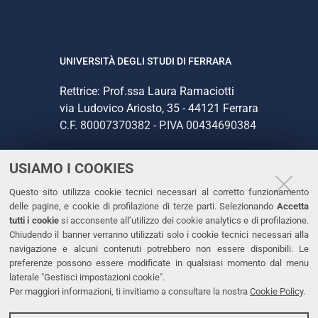
UNIVERSITÀ DEGLI STUDI DI FERRARA
Rettrice: Prof.ssa Laura Ramaciotti
via Ludovico Ariosto, 35 - 44121 Ferrara
C.F. 80007370382 - P.IVA 00434690384
USIAMO I COOKIES
CONTATTI
Questo sito utilizza cookie tecnici necessari al corretto funzionamento
Tel. +39 0532 293111
delle pagine, e cookie di profilazione di terze parti. Selezionando
Accetta
Fax. +39 0532 293031
tutti i cookie
si acconsente all’utilizzo dei cookie analytics e di profilazione.
PEC
Chiudendo il banner verranno utilizzati solo i cookie tecnici necessari alla
navigazione e alcuni contenuti potrebbero non essere disponibili. Le
preferenze possono essere modificate in qualsiasi momento dal menu
LINKS
laterale "Gestisci impostazioni cookie".
Per maggiori informazioni, ti invitiamo a consultare la nostra
Cookie Policy
.
Accessibilità