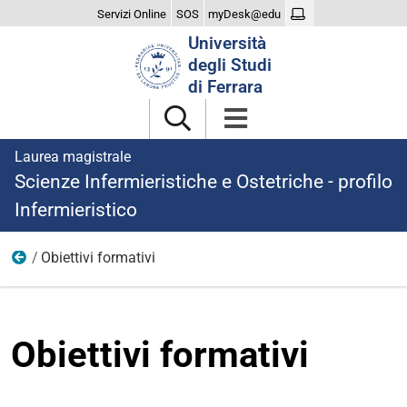
Servizi Online
SOS
myDesk@edu
Cerca
Università
nel
degli Studi
sito
di Ferrara
Laurea magistrale
Scienze Infermieristiche e Ostetriche - profilo
Infermieristico
Obiettivi formativi
Cosa imparerai
Obiettivi formativi