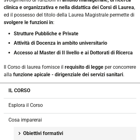
clinica e organizzativa e nella didattica dei Corsi di Laurea
,
ed il possesso del titolo della Laurea Magistrale permette di
svolgere le funzioni in
:
Strutture Pubbliche e Private
Attività di Docenza in ambito universitario
Accesso al Master di II livello e ai Dottorati di Ricerca
Il Corso di laurea fornisce il
requisito di legge
per concorrere
alla
funzione apicale - dirigenziale dei servizi sanitari
.
N
IL CORSO
a
v
Esplora il Corso
i
g
Cosa imparerai
a
z
Obiettivi formativi
i