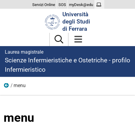
Servizi Online
SOS
myDesk@edu
Cerca
Università
nel
degli Studi
sito
di Ferrara
Laurea magistrale
Scienze Infermieristiche e Ostetriche - profilo
Infermieristico
menu
Home
menu