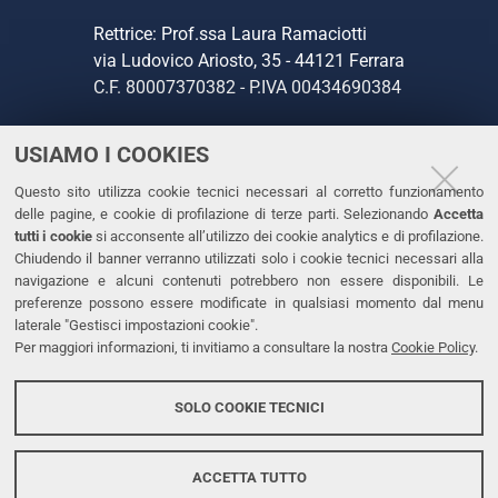
Rettrice: Prof.ssa Laura Ramaciotti
via Ludovico Ariosto, 35 - 44121 Ferrara
C.F. 80007370382 - P.IVA 00434690384
USIAMO I COOKIES
CONTATTI
Questo sito utilizza cookie tecnici necessari al corretto funzionamento
Tel. +39 0532 293111
delle pagine, e cookie di profilazione di terze parti. Selezionando
Accetta
Fax. +39 0532 293031
tutti i cookie
si acconsente all’utilizzo dei cookie analytics e di profilazione.
PEC
Chiudendo il banner verranno utilizzati solo i cookie tecnici necessari alla
navigazione e alcuni contenuti potrebbero non essere disponibili. Le
preferenze possono essere modificate in qualsiasi momento dal menu
LINKS
laterale "Gestisci impostazioni cookie".
Per maggiori informazioni, ti invitiamo a consultare la nostra
Cookie Policy
.
Accessibilità
Dichiarazione di accessibilità
SOLO COOKIE TECNICI
Protezione dati personali
Cookies
ACCETTA TUTTO