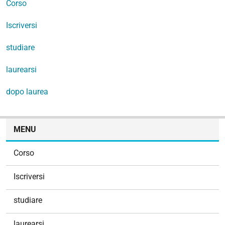
Corso
Iscriversi
studiare
laurearsi
dopo laurea
N
MENU
a
v
Corso
i
g
Iscriversi
a
z
studiare
i
o
laurearsi