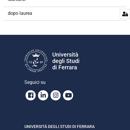
n
e
dopo laurea
Università
degli Studi
di Ferrara
Seguici su
Facebook
Linkedin
Instagram
Youtube
UNIVERSITÀ DEGLI STUDI DI FERRARA