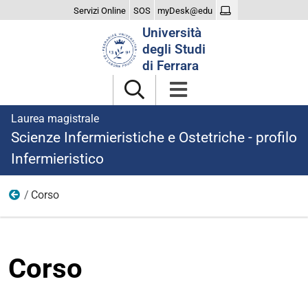
Servizi Online
SOS
myDesk@edu
Cerca
Università
nel
degli Studi
sito
di Ferrara
Laurea magistrale
Scienze Infermieristiche e Ostetriche - profilo
Infermieristico
Corso
menu
Corso