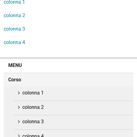
colonna 1
colonna 2
colonna 3
colonna 4
N
MENU
a
v
Corso
i
g
colonna 1
a
z
colonna 2
i
o
colonna 3
n
e
colonna 4