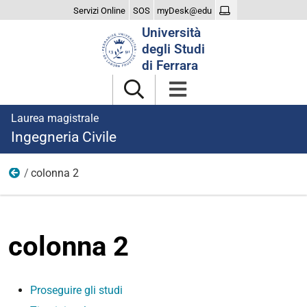
Servizi Online
SOS
myDesk@edu
Cerca
Università
nel
degli Studi
sito
di Ferrara
Laurea magistrale
Ingegneria Civile
colonna 2
dopo laurea
colonna 2
Proseguire gli studi