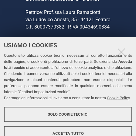
Rettrice: Prof.ssa Laura Ramaciotti
via Ludovico Ariosto, 35 - 44121 Ferrara
C.F. 80007370382 - P.IVA 00434690384
USIAMO I COOKIES
CONTATTI
Questo sito utilizza cookie tecnici necessari al corretto funzionamento
Tel. +39 0532 293111
delle pagine, e cookie di profilazione di terze parti. Selezionando
Accetta
Fax. +39 0532 293031
tutti i cookie
si acconsente all’utilizzo dei cookie analytics e di profilazione.
PEC
Chiudendo il banner verranno utilizzati solo i cookie tecnici necessari alla
navigazione e alcuni contenuti potrebbero non essere disponibili. Le
preferenze possono essere modificate in qualsiasi momento dal menu
LINKS
laterale "Gestisci impostazioni cookie".
Per maggiori informazioni, ti invitiamo a consultare la nostra
Cookie Policy
.
Accessibilità
Dichiarazione di accessibilità
SOLO COOKIE TECNICI
Protezione dati personali
Cookies
ACCETTA TUTTO