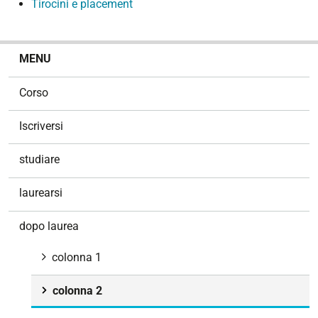
Tirocini e placement
N
MENU
a
v
Corso
i
g
Iscriversi
a
z
studiare
i
o
laurearsi
n
e
dopo laurea
colonna 1
colonna 2