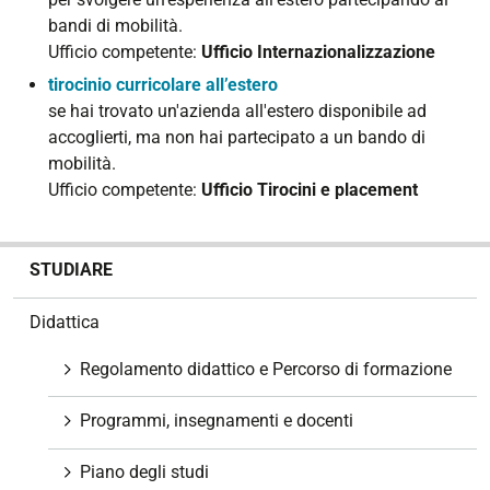
bandi di mobilità.
Ufficio competente:
Ufficio Internazionalizzazione
tirocinio curricolare all’estero
se hai trovato un'azienda all'estero disponibile ad
accoglierti, ma non hai partecipato a un bando di
mobilità.
Ufficio competente:
Ufficio Tirocini e placement
N
STUDIARE
a
v
Didattica
i
g
Regolamento didattico e Percorso di formazione
a
z
Programmi, insegnamenti e docenti
i
o
Piano degli studi