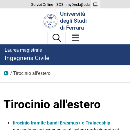
Servizi Online
SOS
myDesk@edu
Cerca
Università
nel
degli Studi
sito
di Ferrara
Laurea magistrale
Ingegneria Civile
Tirocinio all'estero
Tirocinio
Tirocinio all'estero
tirocinio tramite bandi Erasmus+ e Traineeship
per svolgere un'esperienza all'estero partecipando ai