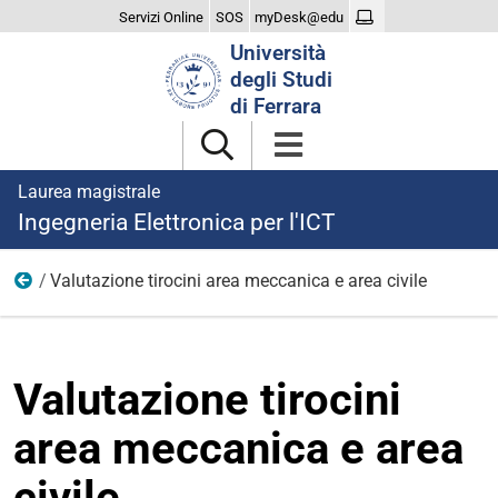
Servizi Online
SOS
myDesk@edu
Cerca
Università
nel
degli Studi
sito
di Ferrara
Laurea magistrale
Ingegneria Elettronica per l'ICT
Valutazione tirocini area meccanica e area civile
Tirocinio
Valutazione tirocini
area meccanica e area
civile