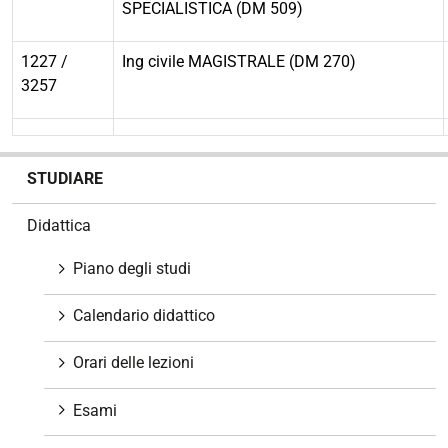
SPECIALISTICA (DM 509)
1227 /
Ing civile MAGISTRALE (DM 270)
3257
N
STUDIARE
a
v
Didattica
i
g
Piano degli studi
a
z
Calendario didattico
i
o
Orari delle lezioni
n
e
Esami