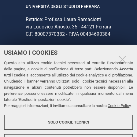
UNIVERSITÀ DEGLI STUDI DI FERRARA
Rettrice: Prof.ssa Laura Ramaciotti
via Ludovico Ariosto, 35 - 44121 Ferrara
C.F. 80007370382 - P.IVA 00434690384
USIAMO I COOKIES
CONTATTI
Questo sito utilizza cookie tecnici necessari al corretto funzionamento
Tel. +39 0532 293111
delle pagine, e cookie di profilazione di terze parti. Selezionando
Accetta
Fax. +39 0532 293031
tutti i cookie
si acconsente all’utilizzo dei cookie analytics e di profilazione.
PEC
Chiudendo il banner verranno utilizzati solo i cookie tecnici necessari alla
navigazione e alcuni contenuti potrebbero non essere disponibili. Le
preferenze possono essere modificate in qualsiasi momento dal menu
LINKS
laterale "Gestisci impostazioni cookie".
Per maggiori informazioni, ti invitiamo a consultare la nostra
Cookie Policy
.
Accessibilità
Dichiarazione di accessibilità
SOLO COOKIE TECNICI
Protezione dati personali