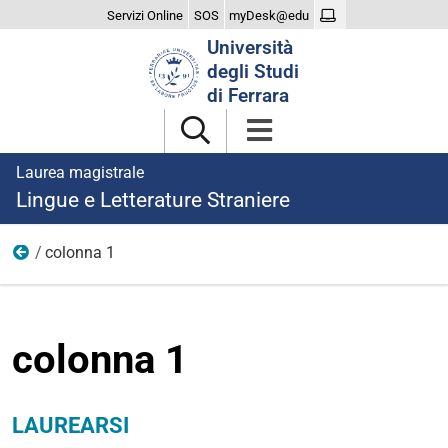
Servizi Online
SOS
myDesk@edu
Cerca
Università
nel
degli Studi
sito
di Ferrara
Laurea magistrale
Lingue e Letterature Straniere
colonna 1
laurearsi
colonna 1
LAUREARSI