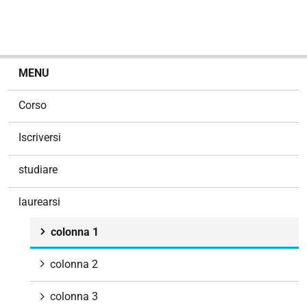
N
MENU
a
v
Corso
i
g
Iscriversi
a
z
studiare
i
o
laurearsi
n
e
colonna 1
colonna 2
colonna 3