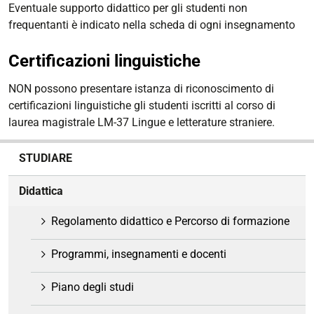
Eventuale supporto didattico per gli studenti non
frequentanti è indicato nella scheda di ogni insegnamento
Certificazioni linguistiche
NON possono presentare istanza di riconoscimento di
certificazioni linguistiche gli studenti iscritti al corso di
laurea magistrale LM-37 Lingue e letterature straniere.
N
STUDIARE
a
v
Didattica
i
g
Regolamento didattico e Percorso di formazione
a
z
Programmi, insegnamenti e docenti
i
o
Piano degli studi
n