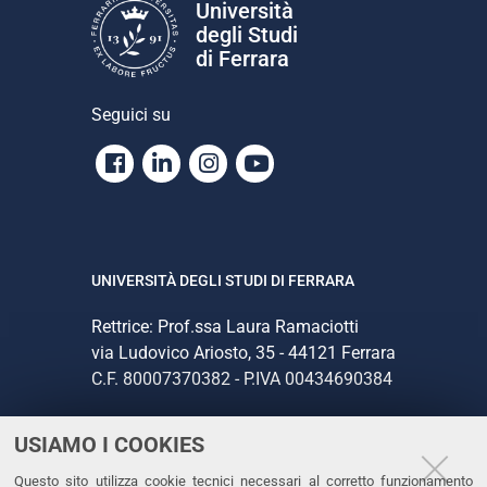
Università
degli Studi
di Ferrara
Seguici su
Facebook
Linkedin
Instagram
Youtube
UNIVERSITÀ DEGLI STUDI DI FERRARA
Rettrice: Prof.ssa Laura Ramaciotti
via Ludovico Ariosto, 35 - 44121 Ferrara
C.F. 80007370382 - P.IVA 00434690384
USIAMO I COOKIES
CONTATTI
Questo sito utilizza cookie tecnici necessari al corretto funzionamento