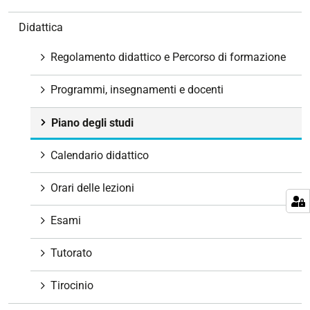
a
v
Didattica
i
g
Regolamento didattico e Percorso di formazione
a
z
Programmi, insegnamenti e docenti
i
o
Piano degli studi
n
e
Calendario didattico
Orari delle lezioni
Esami
Tutorato
Tirocinio