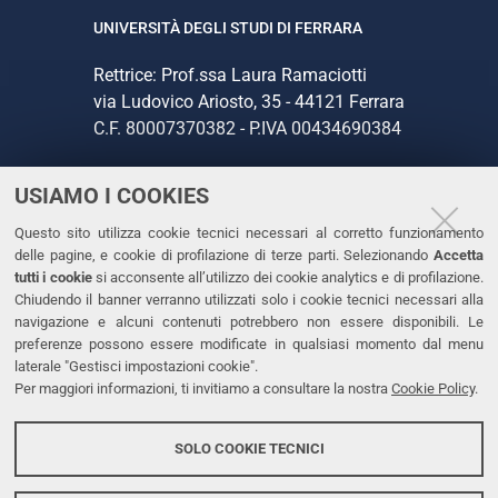
UNIVERSITÀ DEGLI STUDI DI FERRARA
Rettrice: Prof.ssa Laura Ramaciotti
via Ludovico Ariosto, 35 - 44121 Ferrara
C.F. 80007370382 - P.IVA 00434690384
USIAMO I COOKIES
CONTATTI
Questo sito utilizza cookie tecnici necessari al corretto funzionamento
Tel. +39 0532 293111
delle pagine, e cookie di profilazione di terze parti. Selezionando
Accetta
Fax. +39 0532 293031
tutti i cookie
si acconsente all’utilizzo dei cookie analytics e di profilazione.
PEC
Chiudendo il banner verranno utilizzati solo i cookie tecnici necessari alla
navigazione e alcuni contenuti potrebbero non essere disponibili. Le
preferenze possono essere modificate in qualsiasi momento dal menu
LINKS
laterale "Gestisci impostazioni cookie".
Per maggiori informazioni, ti invitiamo a consultare la nostra
Cookie Policy
.
Accessibilità
Dichiarazione di accessibilità
SOLO COOKIE TECNICI
Protezione dati personali