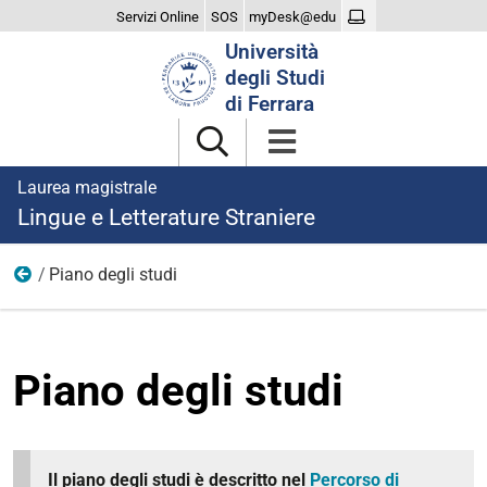
Servizi Online
SOS
myDesk@edu
Cerca
Università
nel
degli Studi
sito
di Ferrara
Laurea magistrale
Lingue e Letterature Straniere
Piano degli studi
Didattica
Piano degli studi
Il piano degli studi è descritto nel
Percorso di