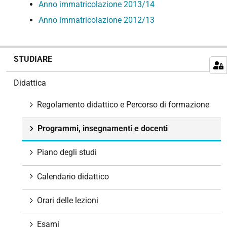
Anno immatricolazione 2013/14
Anno immatricolazione 2012/13
N
STUDIARE
a
v
Didattica
i
g
Regolamento didattico e Percorso di formazione
a
z
Programmi, insegnamenti e docenti
i
o
Piano degli studi
n
e
Calendario didattico
Orari delle lezioni
Esami